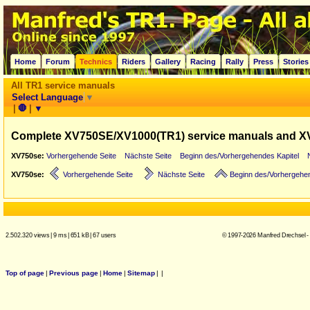
Home
Forum
Technics
Riders
Gallery
Racing
Rally
Press
Stories
All TR1 service manuals
Select Language
▼
|
🛑
|
▼
Complete XV750SE/XV1000(TR1) service manuals and X
XV750se:
Vorhergehende Seite
Nächste Seite
Beginn des/Vorhergehendes Kapitel
XV750se:
Vorhergehende Seite
Nächste Seite
Beginn des/Vorhergehen
2.502.320 views
|
9 ms
|
651 kB
|
67 users
© 1997-2026 Manfred Drechsel -
Top of page
|
Previous page
|
Home
|
Sitemap
|
|