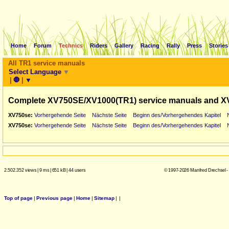
Home
Forum
Technics
Riders
Gallery
Racing
Rally
Press
Stories
All TR1 service manuals
Select Language
▼
|
🛑
|
▼
Complete XV750SE/XV1000(TR1) service manuals and X
XV750se:
Vorhergehende Seite
Nächste Seite
Beginn des/Vorhergehendes Kapitel
XV750se:
Vorhergehende Seite
Nächste Seite
Beginn des/Vorhergehendes Kapitel
2.502.352 views
|
9 ms
|
651 kB
|
44 users
© 1997-2026 Manfred Drechsel -
Top of page
|
Previous page
|
Home
|
Sitemap
|
|