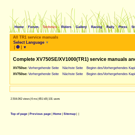
Home
Forum
Technics
Riders
Gallery
Racing
Rally
Press
St
All TR1 service manuals
Select Language
▼
|
🛑
|
▼
Complete XV750SE/XV1000(TR1) service manuals an
XV750se:
Vorhergehende Seite
Nächste Seite
Beginn des/Vorhergehendes Kapi
XV750se:
Vorhergehende Seite
Nächste Seite
Beginn des/Vorhergehendes Kapi
2.504.062 views
|
6 ms
|
651 kB
|
101 users
Top of page
|
Previous page
|
Home
|
Sitemap
|
|