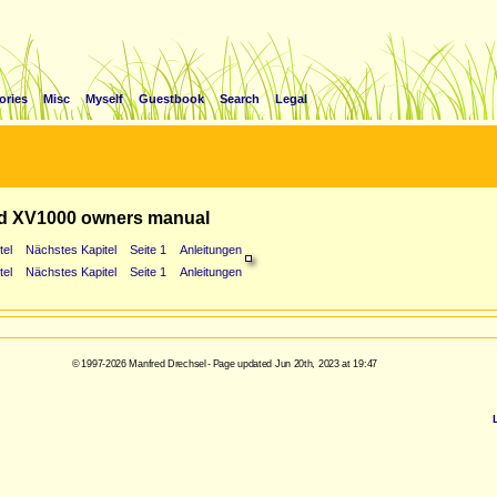
ories
Misc
Myself
Guestbook
Search
Legal
d XV1000 owners manual
tel
Nächstes Kapitel
Seite 1
Anleitungen
tel
Nächstes Kapitel
Seite 1
Anleitungen
© 1997-2026 Manfred Drechsel - Page updated Jun 20th, 2023 at 19:47