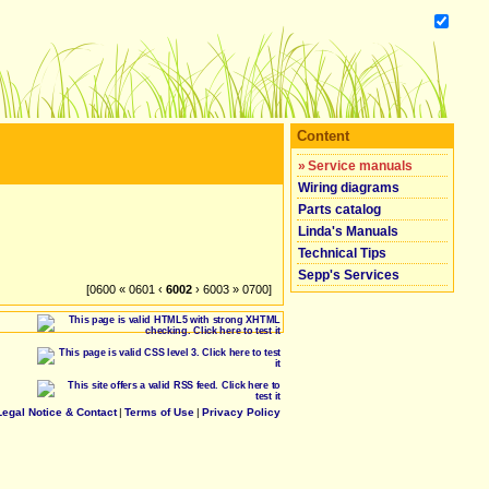
Content
»
Service manuals
Wiring diagrams
Parts catalog
Linda's Manuals
Technical Tips
Sepp's Services
[0600 « 0601 ‹
6002
› 6003 » 0700]
Legal Notice & Contact
|
Terms of Use
|
Privacy Policy