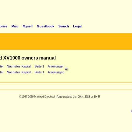
ories
Misc
Myself
Guestbook
Search
Legal
d XV1000 owners manual
tel
Nächstes Kapitel
Seite 1
Anleitungen
tel
Nächstes Kapitel
Seite 1
Anleitungen
© 1997-2026 Manfred Drechsel - Page updated Jun 20th, 2023 at 19:47