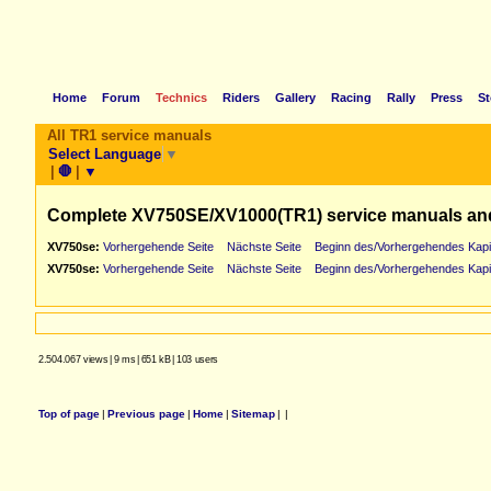
Home
Forum
Technics
Riders
Gallery
Racing
Rally
Press
St
All TR1 service manuals
Select Language
▼
|
🛑
|
▼
Complete XV750SE/XV1000(TR1) service manuals an
XV750se:
Vorhergehende Seite
Nächste Seite
Beginn des/Vorhergehendes Kapi
XV750se:
Vorhergehende Seite
Nächste Seite
Beginn des/Vorhergehendes Kapi
2.504.067 views
|
9 ms
|
651 kB
|
103 users
Top of page
|
Previous page
|
Home
|
Sitemap
|
|