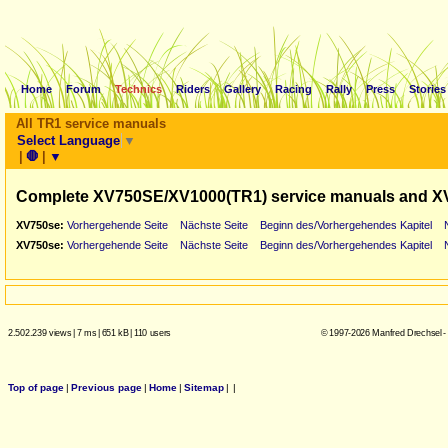
Home
Forum
Technics
Riders
Gallery
Racing
Rally
Press
Stories
All TR1 service manuals
Select Language
▼
|
🛑
|
▼
Complete XV750SE/XV1000(TR1) service manuals and X
XV750se:
Vorhergehende Seite
Nächste Seite
Beginn des/Vorhergehendes Kapitel
XV750se:
Vorhergehende Seite
Nächste Seite
Beginn des/Vorhergehendes Kapitel
2.502.239 views
|
7 ms
|
651 kB
|
110 users
© 1997-2026 Manfred Drechsel -
Top of page
|
Previous page
|
Home
|
Sitemap
|
|