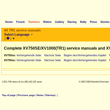
Home
Forum
Technics
Riders
Gallery
Racing
Rally
Press
Stories
All TR1 service manuals
Select Language
▼
|
🛑
|
▼
Complete XV750SE/XV1000(TR1) service manuals and X
XV750se:
Vorhergehende Seite
Nächste Seite
Beginn des/Vorhergehendes Kapitel
XV750se:
Vorhergehende Seite
Nächste Seite
Beginn des/Vorhergehendes Kapitel
2.501.706 views
|
6 ms
|
651 kB
|
115 users
© 1997-2026 Manfred Drechsel -
Top of page
|
Previous page
|
Home
|
Sitemap
|
|