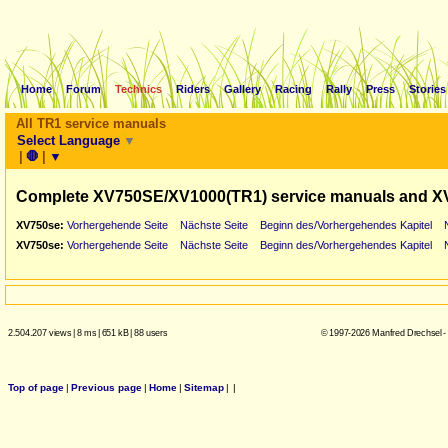
Home
Forum
Technics
Riders
Gallery
Racing
Rally
Press
Stories
All TR1 service manuals
Select Language
▼
|
🛑
|
▼
Complete XV750SE/XV1000(TR1) service manuals and X
XV750se:
Vorhergehende Seite
Nächste Seite
Beginn des/Vorhergehendes Kapitel
XV750se:
Vorhergehende Seite
Nächste Seite
Beginn des/Vorhergehendes Kapitel
2.504.207 views
|
8 ms
|
651 kB
|
88 users
© 1997-2026 Manfred Drechsel -
Top of page
|
Previous page
|
Home
|
Sitemap
|
|