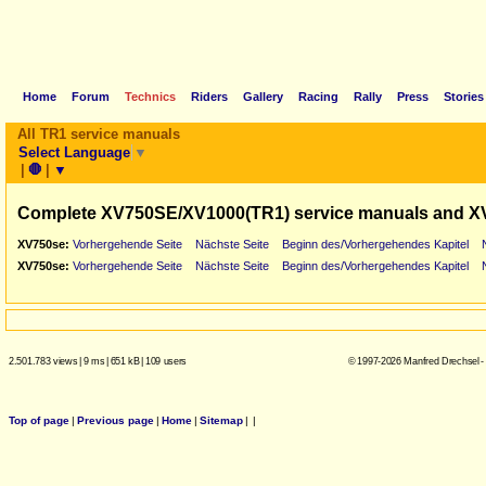
Home
Forum
Technics
Riders
Gallery
Racing
Rally
Press
Stories
All TR1 service manuals
Select Language
▼
|
🛑
|
▼
Complete XV750SE/XV1000(TR1) service manuals and X
XV750se:
Vorhergehende Seite
Nächste Seite
Beginn des/Vorhergehendes Kapitel
XV750se:
Vorhergehende Seite
Nächste Seite
Beginn des/Vorhergehendes Kapitel
2.501.783 views
|
9 ms
|
651 kB
|
109 users
© 1997-2026 Manfred Drechsel -
Top of page
|
Previous page
|
Home
|
Sitemap
|
|