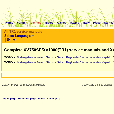
Home
Forum
Technics
Riders
Gallery
Racing
Rally
Press
Stories
All TR1 service manuals
Select Language
▼
|
🛑
|
▼
Complete XV750SE/XV1000(TR1) service manuals and X
XV750se:
Vorhergehende Seite
Nächste Seite
Beginn des/Vorhergehendes Kapitel
XV750se:
Vorhergehende Seite
Nächste Seite
Beginn des/Vorhergehendes Kapitel
2.502.448 views
|
10 ms
|
651 kB
|
103 users
© 1997-2026 Manfred Drechsel -
Top of page
|
Previous page
|
Home
|
Sitemap
|
|