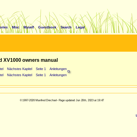
ories
Misc
Myself
Guestbook
Search
Legal
d XV1000 owners manual
tel
Nächstes Kapitel
Seite 1
Anleitungen
tel
Nächstes Kapitel
Seite 1
Anleitungen
© 1997-2026 Manfred Drechsel - Page updated Jun 20th, 2023 at 19:47