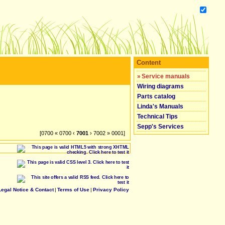
Content
»
Service manuals
Wiring diagrams
Parts catalog
Linda's Manuals
Technical Tips
Sepp's Services
[0700 « 0700 ‹
7001
› 7002 » 0001]
Legal Notice & Contact
|
Terms of Use
|
Privacy Policy