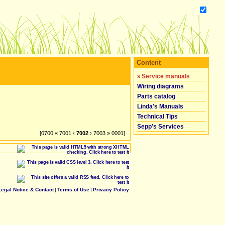
Content
»
Service manuals
Wiring diagrams
Parts catalog
Linda's Manuals
Technical Tips
Sepp's Services
[0700 « 7001 ‹
7002
› 7003 » 0001]
Legal Notice & Contact
|
Terms of Use
|
Privacy Policy