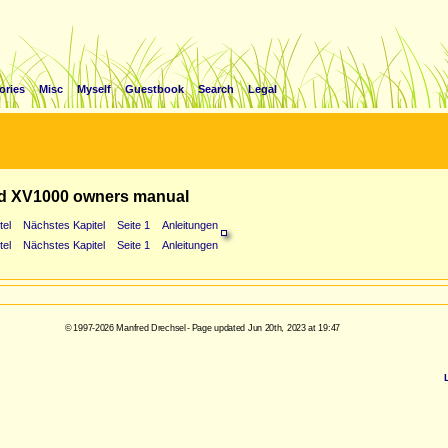
ories
Misc
Myself
Guestbook
Search
Legal
d XV1000 owners manual
tel
Nächstes Kapitel
Seite 1
Anleitungen
tel
Nächstes Kapitel
Seite 1
Anleitungen
© 1997-2026 Manfred Drechsel - Page updated Jun 20th, 2023 at 19:47