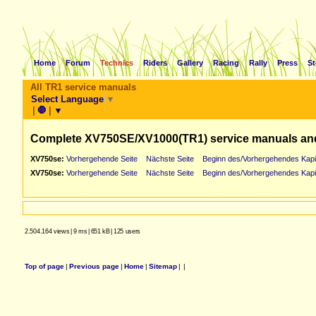
Home
Forum
Technics
Riders
Gallery
Racing
Rally
Press
St
All TR1 service manuals
Select Language
▼
|
🛑
|
▼
Complete XV750SE/XV1000(TR1) service manuals an
XV750se:
Vorhergehende Seite
Nächste Seite
Beginn des/Vorhergehendes Kapi
XV750se:
Vorhergehende Seite
Nächste Seite
Beginn des/Vorhergehendes Kapi
2.504.164 views
|
9 ms
|
651 kB
|
125 users
Top of page
|
Previous page
|
Home
|
Sitemap
|
|