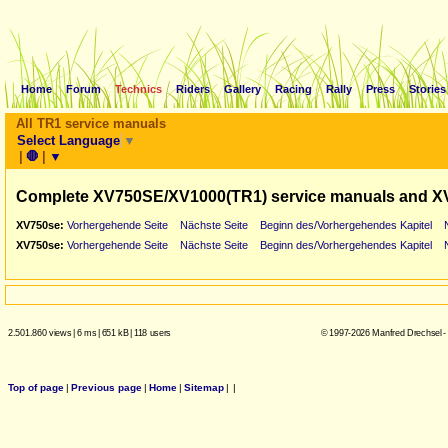
Home
Forum
Technics
Riders
Gallery
Racing
Rally
Press
Stories
All TR1 service manuals
Select Language
▼
|
🛑
|
▼
Complete XV750SE/XV1000(TR1) service manuals and X
XV750se:
Vorhergehende Seite
Nächste Seite
Beginn des/Vorhergehendes Kapitel
XV750se:
Vorhergehende Seite
Nächste Seite
Beginn des/Vorhergehendes Kapitel
2.501.860 views
|
6 ms
|
651 kB
|
118 users
© 1997-2026 Manfred Drechsel -
Top of page
|
Previous page
|
Home
|
Sitemap
|
|