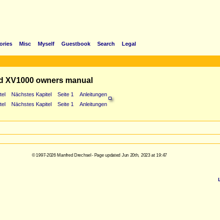
ories
Misc
Myself
Guestbook
Search
Legal
d XV1000 owners manual
tel
Nächstes Kapitel
Seite 1
Anleitungen
tel
Nächstes Kapitel
Seite 1
Anleitungen
© 1997-2026 Manfred Drechsel - Page updated Jun 20th, 2023 at 19:47