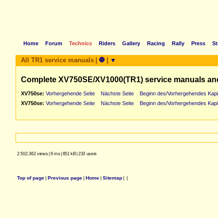
Home
Forum
Technics
Riders
Gallery
Racing
Rally
Press
St
All TR1 service manuals
|
🛑
|
▼
Complete XV750SE/XV1000(TR1) service manuals an
XV750se:
Vorhergehende Seite
Nächste Seite
Beginn des/Vorhergehendes Kapi
XV750se:
Vorhergehende Seite
Nächste Seite
Beginn des/Vorhergehendes Kapi
2.502.362 views
|
6 ms
|
651 kB
|
233 users
Top of page
|
Previous page
|
Home
|
Sitemap
|
|