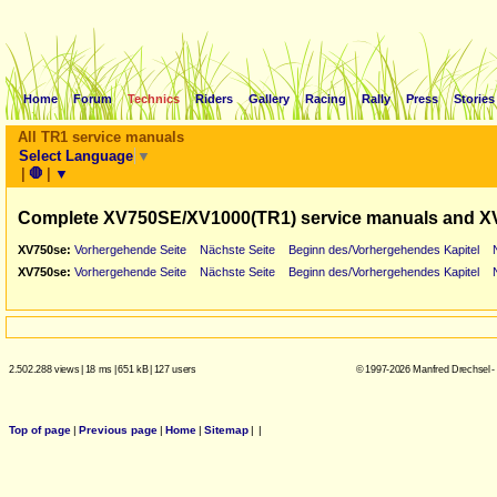
Home
Forum
Technics
Riders
Gallery
Racing
Rally
Press
Stories
All TR1 service manuals
Select Language
▼
|
🛑
|
▼
Complete XV750SE/XV1000(TR1) service manuals and X
XV750se:
Vorhergehende Seite
Nächste Seite
Beginn des/Vorhergehendes Kapitel
XV750se:
Vorhergehende Seite
Nächste Seite
Beginn des/Vorhergehendes Kapitel
2.502.288 views
|
18 ms
|
651 kB
|
127 users
© 1997-2026 Manfred Drechsel -
Top of page
|
Previous page
|
Home
|
Sitemap
|
|