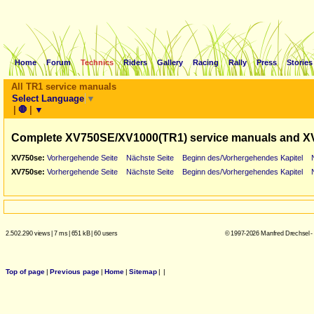
Home
Forum
Technics
Riders
Gallery
Racing
Rally
Press
Stories
All TR1 service manuals
Select Language
▼
|
🛑
|
▼
Complete XV750SE/XV1000(TR1) service manuals and X
XV750se:
Vorhergehende Seite
Nächste Seite
Beginn des/Vorhergehendes Kapitel
XV750se:
Vorhergehende Seite
Nächste Seite
Beginn des/Vorhergehendes Kapitel
2.502.290 views
|
7 ms
|
651 kB
|
60 users
© 1997-2026 Manfred Drechsel -
Top of page
|
Previous page
|
Home
|
Sitemap
|
|