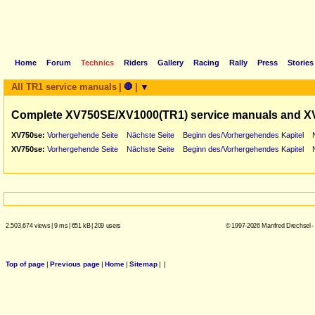
Home
Forum
Technics
Riders
Gallery
Racing
Rally
Press
Stories
All TR1 service manuals
|
🛑
|
▼
Complete XV750SE/XV1000(TR1) service manuals and X
XV750se:
Vorhergehende Seite
Nächste Seite
Beginn des/Vorhergehendes Kapitel
XV750se:
Vorhergehende Seite
Nächste Seite
Beginn des/Vorhergehendes Kapitel
2.503.674 views
|
9 ms
|
651 kB
|
209 users
© 1997-2026 Manfred Drechsel -
Top of page
|
Previous page
|
Home
|
Sitemap
|
|