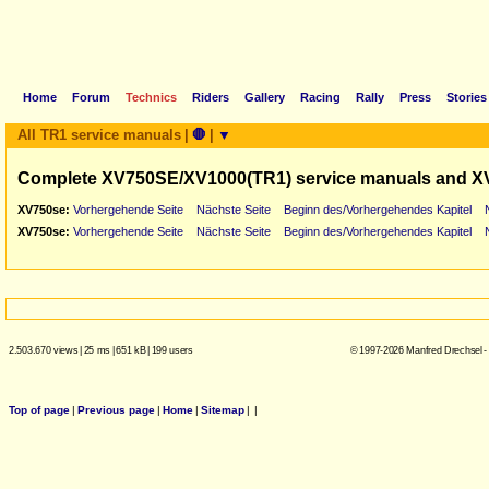
Home
Forum
Technics
Riders
Gallery
Racing
Rally
Press
Stories
All TR1 service manuals
|
🛑
|
▼
Complete XV750SE/XV1000(TR1) service manuals and X
XV750se:
Vorhergehende Seite
Nächste Seite
Beginn des/Vorhergehendes Kapitel
XV750se:
Vorhergehende Seite
Nächste Seite
Beginn des/Vorhergehendes Kapitel
2.503.670 views
|
25 ms
|
651 kB
|
199 users
© 1997-2026 Manfred Drechsel -
Top of page
|
Previous page
|
Home
|
Sitemap
|
|