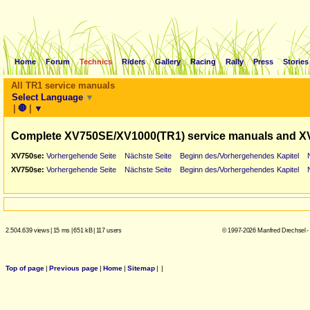
Home
Forum
Technics
Riders
Gallery
Racing
Rally
Press
Stories
All TR1 service manuals
Select Language
▼
|
🛑
|
▼
Complete XV750SE/XV1000(TR1) service manuals and X
XV750se:
Vorhergehende Seite
Nächste Seite
Beginn des/Vorhergehendes Kapitel
XV750se:
Vorhergehende Seite
Nächste Seite
Beginn des/Vorhergehendes Kapitel
2.504.639 views
|
15 ms
|
651 kB
|
117 users
© 1997-2026 Manfred Drechsel -
Top of page
|
Previous page
|
Home
|
Sitemap
|
|