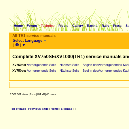
Home
Forum
Technics
Riders
Gallery
Racing
Rally
Press
St
All TR1 service manuals
Select Language
▼
|
🛑
|
▼
Complete XV750SE/XV1000(TR1) service manuals an
XV750se:
Vorhergehende Seite
Nächste Seite
Beginn des/Vorhergehendes Kapi
XV750se:
Vorhergehende Seite
Nächste Seite
Beginn des/Vorhergehendes Kapi
2.502.301 views
|
8 ms
|
651 kB
|
66 users
Top of page
|
Previous page
|
Home
|
Sitemap
|
|