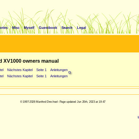
ories
Misc
Myself
Guestbook
Search
Legal
d XV1000 owners manual
tel
Nächstes Kapitel
Seite 1
Anleitungen
tel
Nächstes Kapitel
Seite 1
Anleitungen
© 1997-2026 Manfred Drechsel - Page updated Jun 20th, 2023 at 19:47