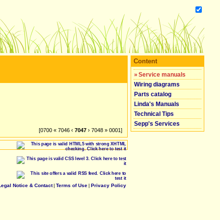
Content
»
Service manuals
Wiring diagrams
Parts catalog
Linda's Manuals
Technical Tips
Sepp's Services
[0700 « 7046 ‹
7047
› 7048 » 0001]
Legal Notice & Contact
|
Terms of Use
|
Privacy Policy