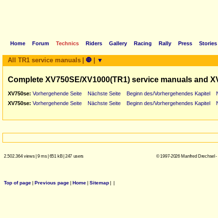
Home
Forum
Technics
Riders
Gallery
Racing
Rally
Press
Stories
All TR1 service manuals
|
🛑
|
▼
Complete XV750SE/XV1000(TR1) service manuals and X
XV750se:
Vorhergehende Seite
Nächste Seite
Beginn des/Vorhergehendes Kapitel
XV750se:
Vorhergehende Seite
Nächste Seite
Beginn des/Vorhergehendes Kapitel
2.502.364 views
|
9 ms
|
651 kB
|
247 users
© 1997-2026 Manfred Drechsel -
Top of page
|
Previous page
|
Home
|
Sitemap
|
|