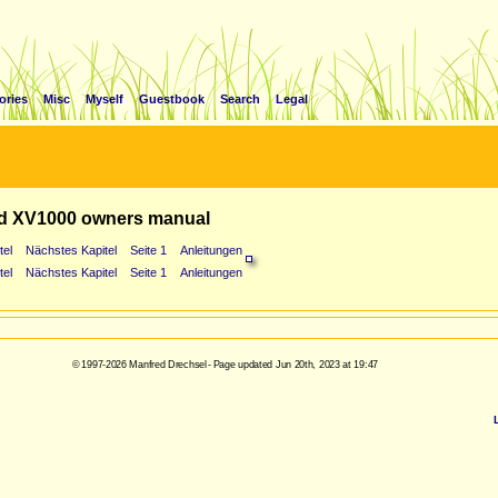
ories
Misc
Myself
Guestbook
Search
Legal
d XV1000 owners manual
tel
Nächstes Kapitel
Seite 1
Anleitungen
tel
Nächstes Kapitel
Seite 1
Anleitungen
© 1997-2026 Manfred Drechsel - Page updated Jun 20th, 2023 at 19:47