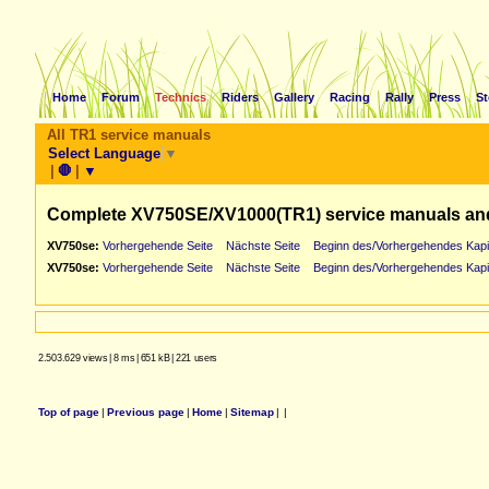
Home
Forum
Technics
Riders
Gallery
Racing
Rally
Press
St
All TR1 service manuals
Select Language
▼
|
🛑
|
▼
Complete XV750SE/XV1000(TR1) service manuals an
XV750se:
Vorhergehende Seite
Nächste Seite
Beginn des/Vorhergehendes Kapi
XV750se:
Vorhergehende Seite
Nächste Seite
Beginn des/Vorhergehendes Kapi
2.503.629 views
|
8 ms
|
651 kB
|
221 users
Top of page
|
Previous page
|
Home
|
Sitemap
|
|