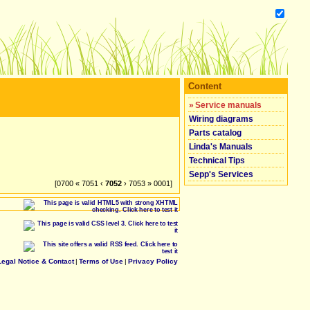
Content
»
Service manuals
Wiring diagrams
Parts catalog
Linda's Manuals
Technical Tips
Sepp's Services
[0700 « 7051 ‹
7052
› 7053 » 0001]
Legal Notice & Contact
|
Terms of Use
|
Privacy Policy