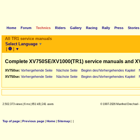
Home
Forum
Technics
Riders
Gallery
Racing
Rally
Press
Stories
All TR1 service manuals
Select Language
▼
|
🛑
|
▼
Complete XV750SE/XV1000(TR1) service manuals and X
XV750se:
Vorhergehende Seite
Nächste Seite
Beginn des/Vorhergehendes Kapitel
XV750se:
Vorhergehende Seite
Nächste Seite
Beginn des/Vorhergehendes Kapitel
2.502.373 views
|
6 ms
|
651 kB
|
241 users
© 1997-2026 Manfred Drechsel -
Top of page
|
Previous page
|
Home
|
Sitemap
|
|