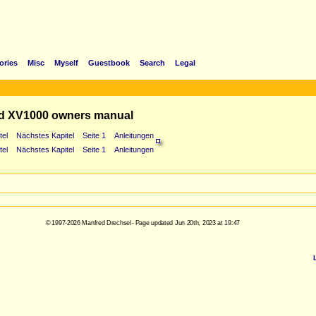
ories
Misc
Myself
Guestbook
Search
Legal
d XV1000 owners manual
tel
Nächstes Kapitel
Seite 1
Anleitungen
tel
Nächstes Kapitel
Seite 1
Anleitungen
© 1997-2026 Manfred Drechsel - Page updated Jun 20th, 2023 at 19:47