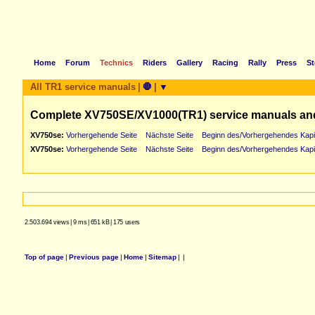
Home
Forum
Technics
Riders
Gallery
Racing
Rally
Press
St
All TR1 service manuals
|
🛑
|
▼
Complete XV750SE/XV1000(TR1) service manuals an
XV750se:
Vorhergehende Seite
Nächste Seite
Beginn des/Vorhergehendes Kapi
XV750se:
Vorhergehende Seite
Nächste Seite
Beginn des/Vorhergehendes Kapi
2.503.694 views
|
9 ms
|
651 kB
|
175 users
Top of page
|
Previous page
|
Home
|
Sitemap
|
|