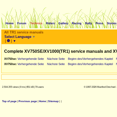
Home
Forum
Technics
Riders
Gallery
Racing
Rally
Press
Stories
All TR1 service manuals
Select Language
▼
|
🛑
|
▼
Complete XV750SE/XV1000(TR1) service manuals and X
XV750se:
Vorhergehende Seite
Nächste Seite
Beginn des/Vorhergehendes Kapitel
XV750se:
Vorhergehende Seite
Nächste Seite
Beginn des/Vorhergehendes Kapitel
2.504.355 views
|
9 ms
|
651 kB
|
79 users
© 1997-2026 Manfred Drechsel -
Top of page
|
Previous page
|
Home
|
Sitemap
|
|