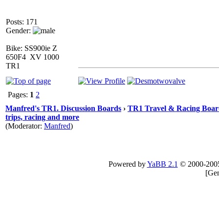
Posts: 171
Gender:
Bike: SS900ie Z
650F4 XV 1000
TR1
Pages:
1
2
Manfred's TR1. Discussion Boards
›
TR1 Travel & Racing Boar
trips, racing and more
(Moderator:
Manfred
)
Powered by
YaBB 2.1
© 2000-200
[
Gen