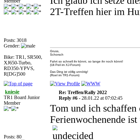
Ich glaub ich setze di
Member
2T-Treffen hier im Hu
Posts: 3018
Gender:
Gruss,
Schorsch
Bike: TR1, SR500,
Fahrt so schnell ihr könnt, so lange ihr noch könnt!
XJ650-Turbo,
(Uli Peil im XJ-Forum)
RD350-YPVS,
Das Ding ist völlig unnötig!
R[DG]500
(Roel im TR1-Forum)
kniesie
Re: Treffen/Rally 2022
TR1 Board Junior
Reply #6 -
28.01.22 at 07:02:45
Member
Tom und ich schaffen e
Ferienwochenende ist 
Posts: 80