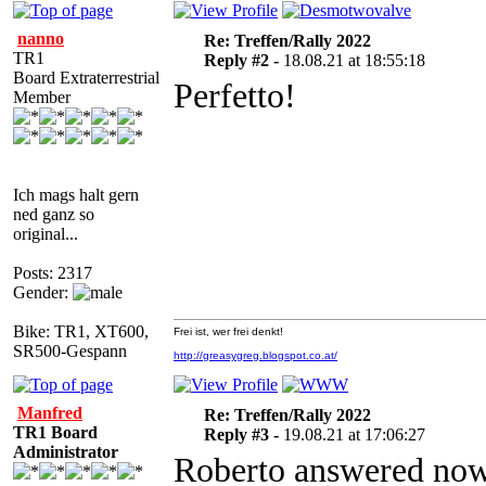
nanno
Re: Treffen/Rally 2022
TR1
Reply #2 -
18.08.21 at 18:55:18
Board Extraterrestrial
Perfetto!
Member
Ich mags halt gern
ned ganz so
original...
Posts: 2317
Gender:
Bike: TR1, XT600,
Frei ist, wer frei denkt!
SR500-Gespann
http://greasygreg.blogspot.co.at/
Manfred
Re: Treffen/Rally 2022
TR1 Board
Reply #3 -
19.08.21 at 17:06:27
Administrator
Roberto answered no