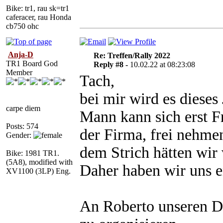
Bike: tr1, rau sk=tr1
caferacer, rau Honda
cb750 ohc
Anja-D
Re: Treffen/Rally 2022
TR1 Board God
Reply #8 -
10.02.22 at 08:23:08
Member
Tach,
bei mir wird es dieses
carpe diem
Mann kann sich erst F
Posts: 574
der Firma, frei nehmen
Gender:
dem Strich hätten wir 
Bike: 1981 TR1.
(5A8), modified with
Daher haben wir uns e
XV1100 (3LP) Eng.
An Roberto unseren Da