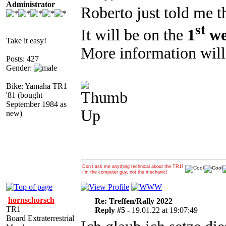
Administrator
Roberto just told me t
st
It will be on the
1
we
Take it easy!
More information will
Posts: 427
Gender:
Bike: Yamaha TR1
'81 (bought
September 1984 as
new)
Don't ask me anything technical about the TR1!
I'm the computer guy, not the mechanic!
hornschorsch
Re: Treffen/Rally 2022
TR1
Reply #5 -
19.01.22 at 19:07:49
Board Extraterrestrial