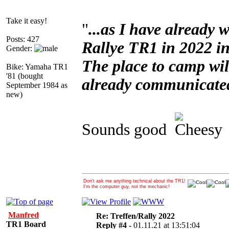
Take it easy!
"
...as I have already 
Posts: 427
Rallye TR1 in 2022 in 
Gender:
The place to camp wil
Bike: Yamaha TR1
'81 (bought
already communicated 
September 1984 as
new)
Sounds good
Don't ask me anything technical about the TR1!
I'm the computer guy, not the mechanic!
Manfred
Re: Treffen/Rally 2022
TR1 Board
Reply #4 -
01.11.21 at 13:51:04