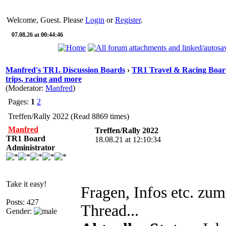
Welcome, Guest. Please
Login
or
Register
.
07.08.26 at 00:44:46
Manfred's TR1. Discussion Boards
›
TR1 Travel & Racing Boar
trips, racing and more
(Moderator:
Manfred
)
Pages:
1
2
Treffen/Rally 2022 (Read 8869 times)
Manfred
Treffen/Rally 2022
TR1 Board
18.08.21 at 12:10:34
Administrator
Take it easy!
Fragen, Infos etc. zu
Posts: 427
Thread...
Gender: