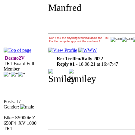
Manfred
Don't ask me anything technical about the TR1!
I'm the computer guy, not the mechanic!
Desmo2V
Re: Treffen/Rally 2022
TR1 Board Full
Reply #1 -
18.08.21 at 16:47:47
Member
Posts: 171
Gender:
Bike: SS900ie Z
650F4 XV 1000
TR1