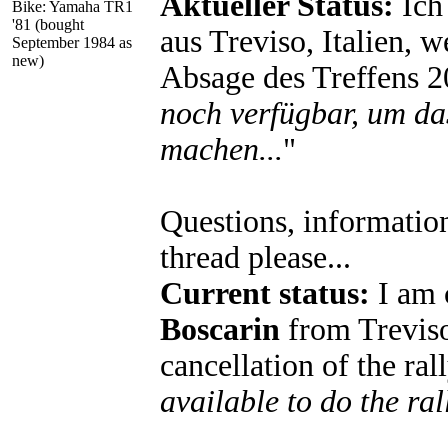
Aktueller Status:
Ich
Bike: Yamaha TR1
'81 (bought
aus Treviso, Italien,
September 1984 as
new)
Absage des Treffens 20
noch verfügbar, um da
machen...
"
Questions, information
thread please...
Current status:
I am 
Boscarin
from Treviso,
cancellation of the ra
available to do the ral