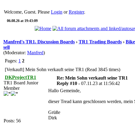
Welcome, Guest. Please
Login
or
Register
.
06.08.26 at 19:43:09
Manfred's TR1. Discussion Boards
›
TR1 Trading Boards
›
Bike
sell
(Moderator:
Manfred
)
Pages:
1
2
[Verkauft] Mein Sohn verkauft seine TR1 (Read 3845 times)
DKProjectTR1
Re: Mein Sohn verkauft seine TR1
TR1 Board Junior
Reply #10 -
07.11.23 at 11:56:42
Member
Hallo Gemeinde,
dieser Tread kann geschlossen werden, mein S
Grüße
Dirk
Posts: 56