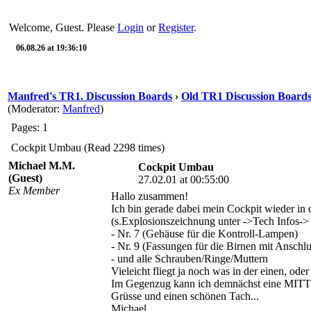
Welcome, Guest. Please
Login
or
Register
.
06.08.26 at 19:36:10
Manfred's TR1. Discussion Boards
›
Old TR1 Discussion Boards 
(Moderator:
Manfred
)
Pages: 1
Cockpit Umbau (Read 2298 times)
Michael M.M.
Cockpit Umbau
(Guest)
27.02.01 at 00:55:00
Ex Member
Hallo zusammen!
Ich bin gerade dabei mein Cockpit wieder in d
(s.Explosionszeichnung unter ->Tech Infos-
- Nr. 7 (Gehäuse für die Kontroll-Lampen)
- Nr. 9 (Fassungen für die Birnen mit Anschl
- und alle Schrauben/Ringe/Muttern
Vieleicht fliegt ja noch was in der einen, od
Im Gegenzug kann ich demnächst eine MITTIG 
Grüsse und einen schönen Tach...
Michael