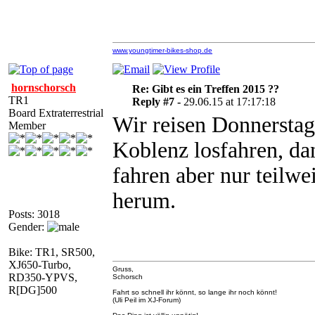
www.youngtimer-bikes-shop.de
hornschorsch
Re: Gibt es ein Treffen 2015 ??
TR1
Reply #7 -
29.06.15 at 17:17:18
Board Extraterrestrial
Wir reisen Donnerstag
Member
Koblenz losfahren, d
fahren aber nur teilw
herum.
Posts: 3018
Gender:
Bike: TR1, SR500,
XJ650-Turbo,
Gruss,
RD350-YPVS,
Schorsch
R[DG]500
Fahrt so schnell ihr könnt, so lange ihr noch könnt!
(Uli Peil im XJ-Forum)