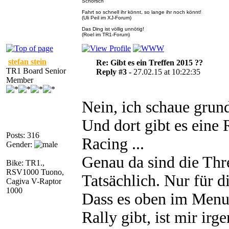
Schorsch
Fahrt so schnell ihr könnt, so lange ihr noch könnt!
(Uli Peil im XJ-Forum)
Das Ding ist völlig unnötig!
(Roel im TR1-Forum)
stefan stein
Re: Gibt es ein Treffen 2015 ??
TR1 Board Senior
Reply #3 -
27.02.15 at 10:22:35
Member
Nein, ich schaue grund
Und dort gibt es eine 
Posts: 316
Racing ...
Gender:
Genau da sind die Thre
Bike: TR1.,
RSV1000 Tuono,
Tatsächlich. Nur für di
Cagiva V-Raptor
1000
Dass es oben im Menu
Rally gibt, ist mir ir