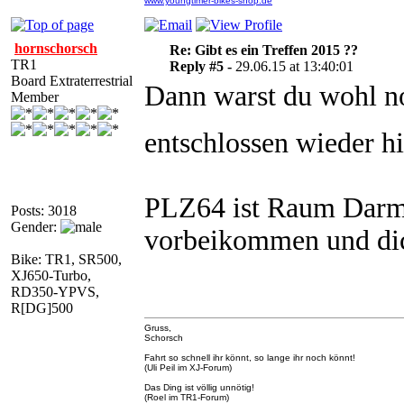
www.youngtimer-bikes-shop.de
hornschorsch
Re: Gibt es ein Treffen 2015 ??
TR1
Reply #5 -
29.06.15 at 13:40:01
Board Extraterrestrial
Dann warst du wohl no
Member
entschlossen wieder h
PLZ64 ist Raum Darms
Posts: 3018
Gender:
vorbeikommen und dic
Bike: TR1, SR500,
XJ650-Turbo,
RD350-YPVS,
R[DG]500
Gruss,
Schorsch
Fahrt so schnell ihr könnt, so lange ihr noch könnt!
(Uli Peil im XJ-Forum)
Das Ding ist völlig unnötig!
(Roel im TR1-Forum)