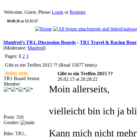
Welcome, Guest. Please
Login
or
Register
.
06.08.26 at 22:11:57
Manfred's TR1. Discussion Boards
›
TR1 Travel & Racing Boar
(Moderator:
Manfred
)
Pages:
1
2
3
Gibt es ein Treffen 2015 ?? (Read 15877 times)
stefan stein
Gibt es ein Treffen 2015 ??
TR1 Board Senior
26.02.15 at 20:28:22
Member
Moin allerseits,
vielleicht bin ich ja b
Posts: 316
Gender:
Kann mich nicht mehr 
Bike: TR1.,