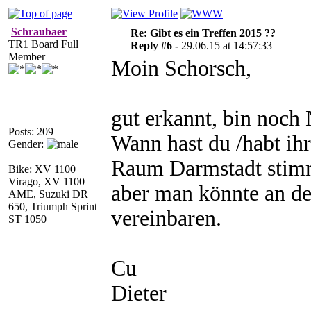
Schraubaer
Re: Gibt es ein Treffen 2015 ??
TR1 Board Full
Reply #6 -
29.06.15 at 14:57:33
Member
Moin Schorsch,
gut erkannt, bin noch 
Posts: 209
Wann hast du /habt ihr
Gender:
Raum Darmstadt stimm
Bike: XV 1100
Virago, XV 1100
aber man könnte an de
AME, Suzuki DR
650, Triumph Sprint
vereinbaren.
ST 1050
Cu
Dieter