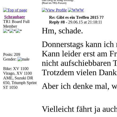
Das Ding ist völlig unnötig!
(Roel im TR1-Forum)
Schraubaer
Re: Gibt es ein Treffen 2015 ??
TR1 Board Full
Reply #8 -
29.06.15 at 21:18:11
Member
Hm, schade.
Donnerstags kann ich
Kann leider erst am Fr
Posts: 209
Gender:
nicht aufschiebbaren 
Bike: XV 1100
Trotzdem vielen Dank 
Virago, XV 1100
AME, Suzuki DR
650, Triumph Sprint
Aber ich denke mal, w
ST 1050
Vielleicht fährt ja au