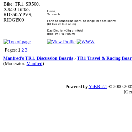
Bike: TR1, SR500,
XJ650-Turbo,
Gruss,
RD350-YPVS,
Schorsch
R[DG]500
Fahrt so schnell ihr könnt, so lange ihr noch könnt!
(Uli Peil im XJ-Forum)
Das Ding ist völlig unnötig!
(Roel im TR1-Forum)
Pages:
1
2
3
Manfred's TR1. Discussion Boards
›
TR1 Travel & Racing Boar
(Moderator:
Manfred
)
Powered by
YaBB 2.1
© 2000-200
[
Gen