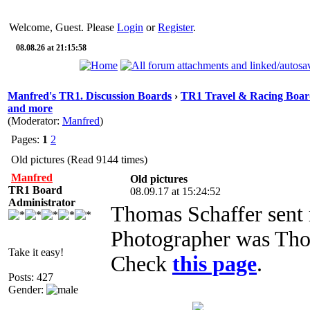
Welcome, Guest. Please
Login
or
Register
.
08.08.26 at 21:15:58
Manfred's TR1. Discussion Boards
›
TR1 Travel & Racing Boar
and more
(Moderator:
Manfred
)
Pages:
1
2
Old pictures (Read 9144 times)
Manfred
Old pictures
TR1 Board
08.09.17 at 15:24:52
Administrator
Thomas Schaffer sent 
Photographer was Tho
Take it easy!
Check
this page
.
Posts: 427
Gender: