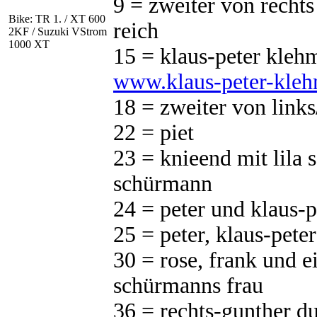
9 = zweiter von rechts
Bike: TR 1. / XT 600
reich
2KF / Suzuki VStrom
1000 XT
15 = klaus-peter klehm,
www.klaus-peter-kleh
18 = zweiter von links
22 = piet
23 = knieend mit lila 
schürmann
24 = peter und klaus-p
25 = peter, klaus-pete
30 = rose, frank und e
schürmanns frau
36 = rechts-gunther du