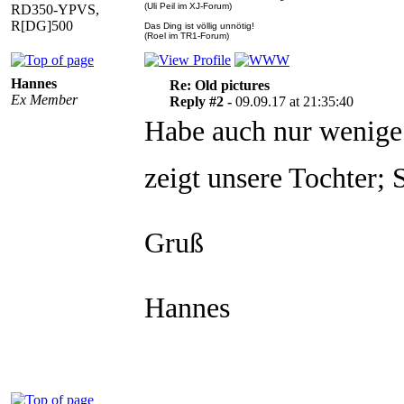
(Uli Peil im XJ-Forum)
RD350-YPVS,
R[DG]500
Das Ding ist völlig unnötig!
(Roel im TR1-Forum)
Hannes
Re: Old pictures
Ex Member
Reply #2 -
09.09.17 at 21:35:40
Habe auch nur wenige
zeigt unsere Tochter; S
Gruß
Hannes