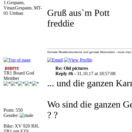
1.Gespann,
VmaxGespann, MT-
Gruß aus`m Pott
01 Umbau
freddie
Geniale Musikinstrumente und geniale Motorräder - muss ma
popeye
Re: Old pictures
TR1 Board God
Reply #6 -
31.10.17 at 18:57:08
Member
... und die ganzen Karre
Wo sind die ganzen G
Posts: 550
? ?
Gender:
Bike: XV 920 RH,
TR1 mit EZS