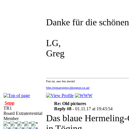
Danke für die schönen
LG,
Greg
Frei ist, wer frei denkt!
http://greasygreg.blogspot.co.at/
Sepp
Re: Old pictures
TR1
Reply #8 -
01.11.17 at 19:43:54
Board Extraterrestrial
Das blaue Hermeling-G
Member
in Töging.