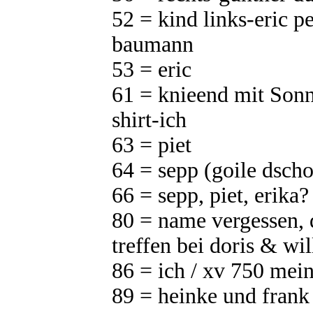
52 = kind links-eric p
baumann
53 = eric
61 = knieend mit Sonne
shirt-ich
63 = piet
64 = sepp (goile dsch
66 = sepp, piet, erika?
80 = name vergessen, 
treffen bei doris & wil
86 = ich / xv 750 mein
89 = heinke und frank