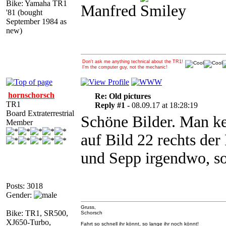
Bike: Yamaha TR1
Manfred
'81 (bought
September 1984 as
new)
Don't ask me anything technical about the TR1!
I'm the computer guy, not the mechanic!
hornschorsch
Re: Old pictures
TR1
Reply #1 -
08.09.17 at 18:28:19
Board Extraterrestrial
Schöne Bilder. Man ken
Member
auf Bild 22 rechts der
und Sepp irgendwo, so
Posts: 3018
Gender:
Gruss,
Bike: TR1, SR500,
Schorsch
XJ650-Turbo,
Fahrt so schnell ihr könnt, so lange ihr noch könnt!