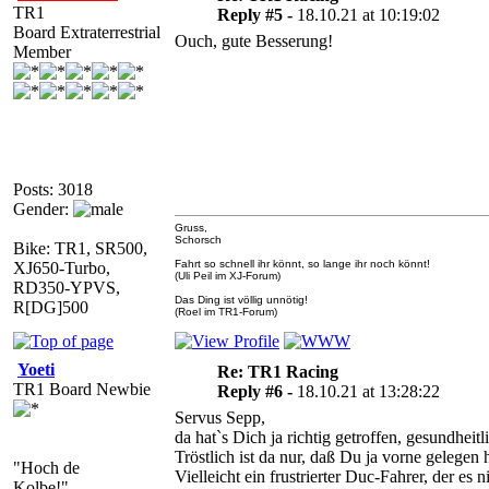
TR1
Reply #5 -
18.10.21 at 10:19:02
Board Extraterrestrial
Ouch, gute Besserung!
Member
Posts: 3018
Gender:
Gruss,
Schorsch
Bike: TR1, SR500,
Fahrt so schnell ihr könnt, so lange ihr noch könnt!
XJ650-Turbo,
(Uli Peil im XJ-Forum)
RD350-YPVS,
Das Ding ist völlig unnötig!
R[DG]500
(Roel im TR1-Forum)
Yoeti
Re: TR1 Racing
TR1 Board Newbie
Reply #6 -
18.10.21 at 13:28:22
Servus Sepp,
da hat`s Dich ja richtig getroffen, gesundheit
Tröstlich ist da nur, daß Du ja vorne gelege
"Hoch de
Vielleicht ein frustrierter Duc-Fahrer, der es
Kolbe!"