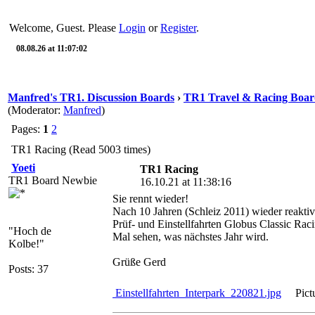
Welcome, Guest. Please
Login
or
Register
.
08.08.26 at 11:07:02
Manfred's TR1. Discussion Boards
›
TR1 Travel & Racing Boar
(Moderator:
Manfred
)
Pages:
1
2
TR1 Racing (Read 5003 times)
Yoeti
TR1 Racing
TR1 Board Newbie
16.10.21 at 11:38:16
Sie rennt wieder!
Nach 10 Jahren (Schleiz 2011) wieder reaktivi
Prüf- und Einstellfahrten Globus Classic Rac
"Hoch de
Mal sehen, was nächstes Jahr wird.
Kolbe!"
Grüße Gerd
Posts: 37
Einstellfahrten_Interpark_220821.jpg
Pictu