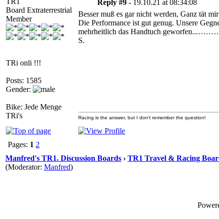
TR1
Reply #9 -
19.10.21 at 08:34:08
Board Extraterrestrial
Besser muß es gar nicht werden, Ganz tät mir
Member
Die Performance ist gut genug. Unsere Gegn
mehrheitlich das Handtuch geworfen...……
S.
TRi onli !!!
Posts: 1585
Gender:
Bike: Jede Menge
TRi's
Racing is the answer, but I don't remember the question!
Pages:
1
2
Manfred's TR1. Discussion Boards
›
TR1 Travel & Racing Boar
(Moderator:
Manfred
)
Power