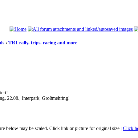
ds
›
TR1 rally, trips, racing and more
ert!
ing, 22.08., Interpark, Großmehring!
re below may be scaled. Click link or picture for original size
|
Click h