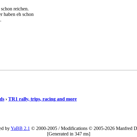
 schon reichen.
er haben eh schon
…
ds
›
TR1 rally, trips, racing and more
ed by
YaBB 2.1
© 2000-2005
/
Modifications © 2005-2026 Manfred D
[
Generated in 347 ms
]