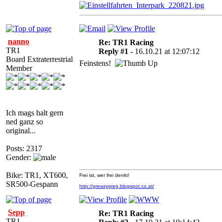
nanno
Re: TR1 Racing
TR1
Reply #1 -
16.10.21 at 12:07:12
Board Extraterrestrial
Feinstens!
Member
Ich mags halt gern
ned ganz so
original...
Posts: 2317
Gender:
Bike: TR1, XT600,
Frei ist, wer frei denkt!
SR500-Gespann
http://greasygreg.blogspot.co.at/
Sepp
Re: TR1 Racing
TR1