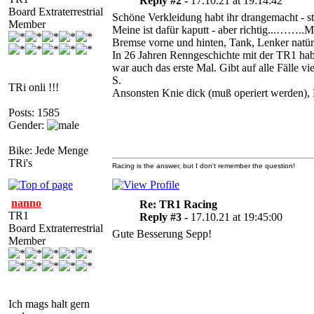
Reply #2 -
17.10.21 at 19:14:42
Board Extraterrestrial
Schöne Verkleidung habt ihr drangemacht - ste
Member
Meine ist dafür kaputt - aber richtig...…….
Bremse vorne und hinten, Tank, Lenker natür
In 26 Jahren Renngeschichte mit der TR1 hab 
war auch das erste Mal. Gibt auf alle Fälle vi
S.
TRi onli !!!
Ansonsten Knie dick (muß operiert werden), 
Posts: 1585
Gender:
Bike: Jede Menge
TRi's
Racing is the answer, but I don't remember the question!
nanno
Re: TR1 Racing
TR1
Reply #3 -
17.10.21 at 19:45:00
Board Extraterrestrial
Gute Besserung Sepp!
Member
Ich mags halt gern