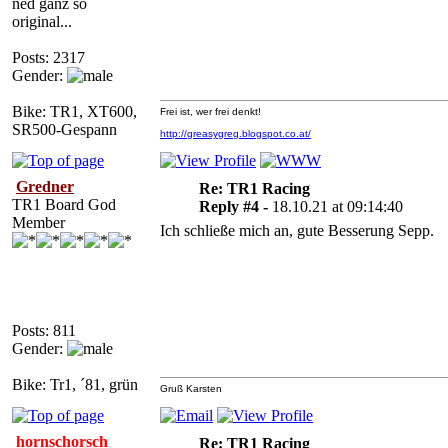
ned ganz so
original...
Posts: 2317
Gender:
Bike: TR1, XT600,
Frei ist, wer frei denkt!
SR500-Gespann
http://greasygreg.blogspot.co.at/
Gredner
Re: TR1 Racing
TR1 Board God
Reply #4 -
18.10.21 at 09:14:40
Member
Ich schließe mich an, gute Besserung Sepp.
Posts: 811
Gender:
Bike: Tr1, ´81, grün
Gruß Karsten
hornschorsch
Re: TR1 Racing