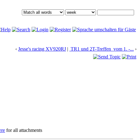
‹
Jesse's racing XV920RJ
|
TR1 und 2T-Treffen vom 1. -...
›
ere
for all attachments