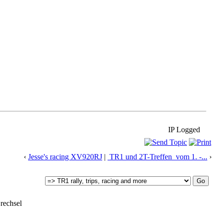
IP Logged
‹
Jesse's racing XV920RJ
|
TR1 und 2T-Treffen vom 1. -...
›
rechsel