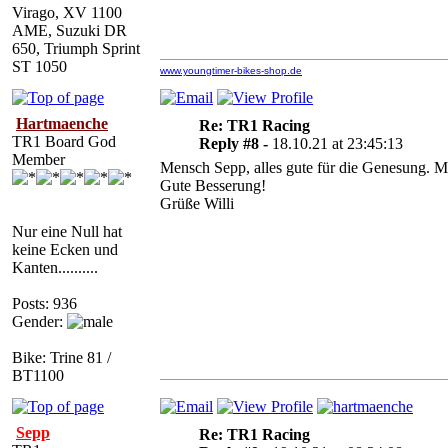
Virago, XV 1100
AME, Suzuki DR
650, Triumph Sprint
ST 1050
www.youngtimer-bikes-shop.de
Hartmaenche
Re: TR1 Racing
TR1 Board God
Reply #8 -
18.10.21 at 23:45:13
Member
Mensch Sepp, alles gute für die Genesung. Ma
Gute Besserung!
Grüße Willi
Nur eine Null hat
keine Ecken und
Kanten..........
Posts: 936
Gender:
Bike: Trine 81 /
BT1100
Sepp
Re: TR1 Racing