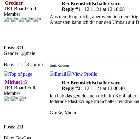
Gredner
Re: Bremslichtschalter vorn
TR1 Board God
Reply #1 -
12.11.21 at 12:18:08
Member
Aus dem Kopf nicht, aber wenn ich den Origi
Ansonsten kann ich dir nur den Umbau auf Di
Posts: 811
Gender:
Bike: Tr1, ´81, grün
Gruß Karsten
Michael_S
Re: Bremslichtschalter vorn
TR1 Board Full
Reply #2 -
12.11.21 at 13:00:40
Member
Ich hab das gerade auch nicht im Kopf, aber 
federnde Plastikzunge im Schalter reindrücke
Grüße, Michi
Posts: 211
Bike: GasGas