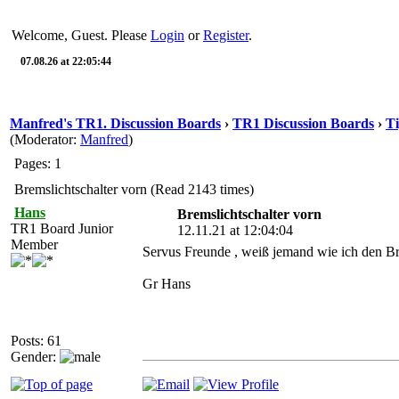
Welcome, Guest. Please
Login
or
Register
.
07.08.26 at 22:05:44
Manfred's TR1. Discussion Boards
›
TR1 Discussion Boards
›
Ti
(Moderator:
Manfred
)
Pages: 1
Bremslichtschalter vorn (Read 2143 times)
Hans
Bremslichtschalter vorn
TR1 Board Junior
12.11.21 at 12:04:04
Member
Servus Freunde , weiß jemand wie ich den Br
Gr Hans
Posts: 61
Gender: