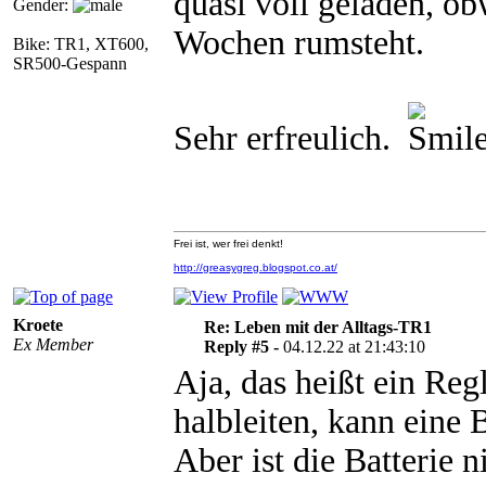
quasi voll geladen, o
Gender:
Wochen rumsteht.
Bike: TR1, XT600,
SR500-Gespann
Sehr erfreulich.
Frei ist, wer frei denkt!
http://greasygreg.blogspot.co.at/
Kroete
Re: Leben mit der Alltags-TR1
Ex Member
Reply #5 -
04.12.22 at 21:43:10
Aja, das heißt ein Reg
halbleiten, kann eine B
Aber ist die Batterie 