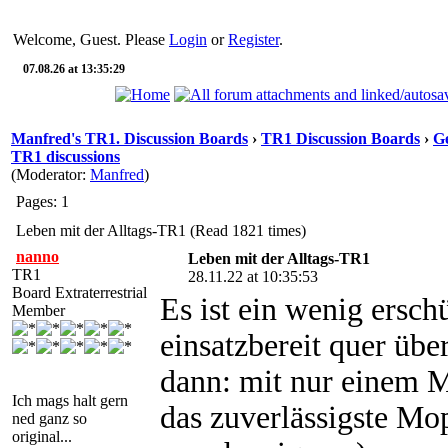
Welcome, Guest. Please
Login
or
Register
.
07.08.26 at 13:35:29
Manfred's TR1. Discussion Boards
›
TR1 Discussion Boards
›
Ge
TR1 discussions
(Moderator:
Manfred
)
Pages: 1
Leben mit der Alltags-TR1 (Read 1821 times)
nanno
Leben mit der Alltags-TR1
TR1
28.11.22 at 10:35:53
Board Extraterrestrial
Es ist ein wenig ersc
Member
einsatzbereit quer über
dann: mit nur einem M
Ich mags halt gern
das zuverlässigste Mo
ned ganz so
original...