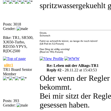
spritzwassergekuehlt 
Posts: 3018
Gender:
Gruss,
Schorsch
Bike: TR1, SR500,
Fahrt so schnell ihr könnt, so lange ihr noch könnt!
XJ650-Turbo,
(Uli Peil im XJ-Forum)
RD350-YPVS,
Das Ding ist völlig unnötig!
R[DG]500
(Roel im TR1-Forum)
ulitr1
Re: Leben mit der Alltags-TR1
TR1 Board Senior
Reply #2 -
28.11.22 at 15:43:53
Member
Oder wenn der Regler
bekommt.
Bei mir sitzt der Regl
Posts: 393
gesessen haben.
Gender: