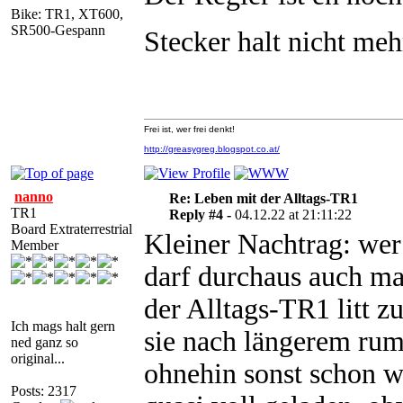
Bike: TR1, XT600,
SR500-Gespann
Stecker halt nicht meh
Frei ist, wer frei denkt!
http://greasygreg.blogspot.co.at/
nanno
Re: Leben mit der Alltags-TR1
TR1
Reply #4 -
04.12.22 at 21:11:22
Board Extraterrestrial
Kleiner Nachtrag: wer
Member
darf durchaus auch ma
der Alltags-TR1 litt 
Ich mags halt gern
sie nach längerem rum
ned ganz so
original...
ohnehin sonst schon wa
Posts: 2317