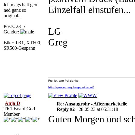
Ich mags halt gern
Einzelfall einstufen...
ned ganz so
original...
Posts: 2317
LG
Gender:
Greg
Bike: TR1, XT600,
SR500-Gespann
Frei ist, wer frei denkt!
http://greasygreg.blogspot.co.at/
Anja-D
Re: Ansaugrohr - Aftermarketteile
TR1 Board God
Reply #2 -
28.05.23 at 05:31:18
Member
Guten Morgen und schö