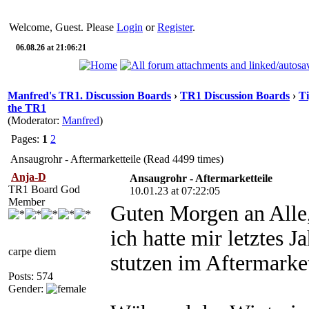
Welcome, Guest. Please
Login
or
Register
.
06.08.26 at 21:06:21
Manfred's TR1. Discussion Boards
›
TR1 Discussion Boards
›
Ti
the TR1
(Moderator:
Manfred
)
Pages:
1
2
Ansaugrohr - Aftermarketteile (Read 4499 times)
Anja-D
Ansaugrohr - Aftermarketteile
TR1 Board God
10.01.23 at 07:22:05
Member
Guten Morgen an Alle
ich hatte mir letztes 
carpe diem
stutzen im Aftermarke
Posts: 574
Gender: