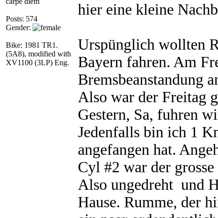
carpe diem
hier eine kleine Nach
Posts: 574
Gender:
Urspünglich wollten 
Bike: 1981 TR1.
(5A8), modified with
Bayern fahren. Am Fr
XV1100 (3LP) Eng.
Bremsbeanstandung an 
Also war der Freitag g
Gestern, Sa, fuhren wi
Jedenfalls bin ich 1 
angefangen hat. Ange
Cyl #2 war der grosse
Also ungedreht und H
Hause. Rumme, der hin