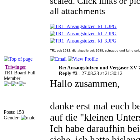
scaled. Click links or pi
all attachments
TR1 seit 1982, die aktuelle seit 1988, schraube und fahre selb
Triwinger
Re: Ansaugstutzen und Vergaser XV
TR1 Board Full
Reply #3 -
27.08.23 at 21:30:12
Member
Hallo zusammen,
danke erst mal euch b
Posts: 153
auf die "kleinen Unte
Gender:
Ich habe daraufhin b
siehe, ich hatte bislan