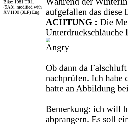
Während der Winterins
Bike: 1981 TR1.
(5A8), modified with
aufgefallen das diese 
XV1100 (3LP) Eng.
ACHTUNG :
Die Mes
Unterdruckschläuche
Ob dann da Falschluft
nachprüfen. Ich habe d
hatte an Abbildung be
Bemerkung: ich will hi
abprangern. Es soll ei