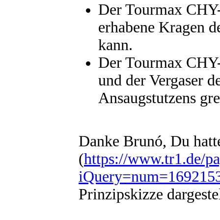
Der Tourmax CHY-7
erhabene Kragen de
kann.
Der Tourmax CHY-6
und der Vergaser d
Ansaugstutzens grei
Danke Brunó, Du hatte
(
https://www.tr1.de/p
iQuery=num=169215
Prinzipskizze dargestel