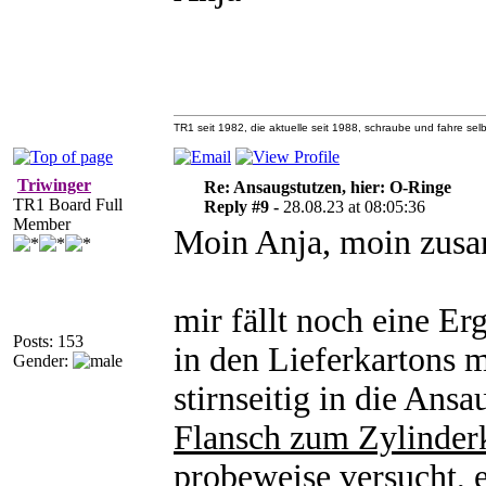
TR1 seit 1982, die aktuelle seit 1988, schraube und fahre selb
Triwinger
Re: Ansaugstutzen, hier: O-Ringe
TR1 Board Full
Reply #9 -
28.08.23 at 08:05:36
Member
Moin Anja, moin zus
mir fällt noch eine E
Posts: 153
in den Lieferkartons m
Gender:
stirnseitig in die Ans
Flansch zum Zylinder
probeweise versucht, e