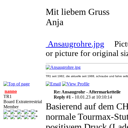
Mit liebem Gruss
Anja
Ansaugrohre.jpg
Pict
or picture for original s
TR1 seit 1982, die aktuelle seit 1988, schraube und fahre selb
nanno
Re: Ansaugrohr - Aftermarketteile
TR1
Reply #1 -
10.01.23 at 10:10:14
Board Extraterrestrial
Basierend auf dem CH
Member
normale Tourmax-Stutz
positivem Druck (Lade