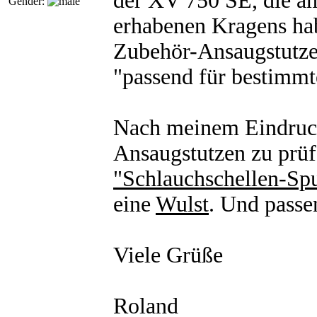
der XV 750 SE, die am
Gender:
erhabenen Kragens hab
Zubehör-Ansaugstutzen 
"passend für bestimmt
Nach meinem Eindruck 
Ansaugstutzen zu prü
"Schlauchschellen-Sp
eine
Wulst
. Und passe
Viele Grüße
Roland