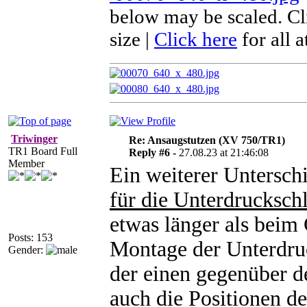
below may be scaled. Cli
size
|
Click here
for all 
Triwinger
Re: Ansaugstutzen (XV 750/TR1)
TR1 Board Full
Reply #6 -
27.08.23 at 21:46:08
Member
Ein weiterer Unterschi
für die Unterdrucksch
etwas länger als beim
Posts: 153
Montage der Unterdruc
Gender:
der einen gegenüber de
auch die
Positionen
de