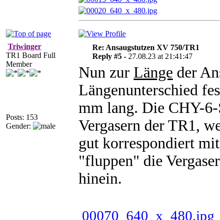
Triwinger
Re: Ansaugstutzen XV 750/TR1
TR1 Board Full
Reply #5 -
27.08.23 at 21:41:47
Member
Nun zur
Länge
der Ans
Längenunterschied fest
mm lang. Die CHY-6-St
Posts: 153
Vergasern der TR1, we
Gender:
gut korrespondiert mi
"fluppen" die Vergase
hinein.
00070_640_x_480.jpg