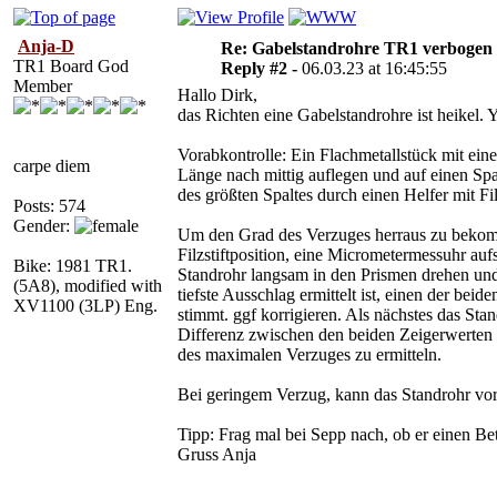
Anja-D
Re: Gabelstandrohre TR1 verbogen
TR1 Board God
Reply #2 -
06.03.23 at 16:45:55
Member
Hallo Dirk,
das Richten eine Gabelstandrohre ist heikel. 
Vorabkontrolle: Ein Flachmetallstück mit ein
carpe diem
Länge nach mittig auflegen und auf einen Spa
des größten Spaltes durch einen Helfer mit Fil
Posts: 574
Gender:
Um den Grad des Verzuges herraus zu bekomme
Filzstiftposition, eine Micrometermessuhr auf
Bike: 1981 TR1.
Standrohr langsam in den Prismen drehen und 
(5A8), modified with
tiefste Ausschlag ermittelt ist, einen der be
XV1100 (3LP) Eng.
stimmt. ggf korrigieren. Als nächstes das St
Differenz zwischen den beiden Zeigerwerten 
des maximalen Verzuges zu ermitteln.
Bei geringem Verzug, kann das Standrohr vors
Tipp: Frag mal bei Sepp nach, ob er einen Be
Gruss Anja