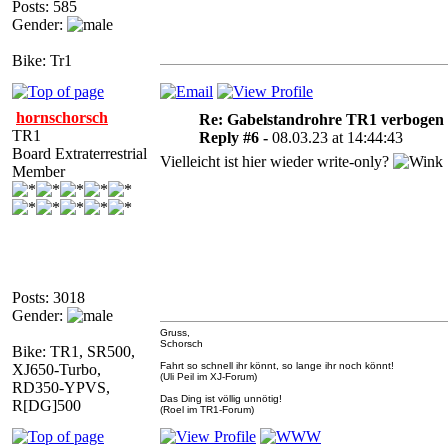
Posts: 585
Gender:
Bike: Tr1
hornschorsch
Re: Gabelstandrohre TR1 verbogen
TR1
Reply #6 -
08.03.23 at 14:44:43
Board Extraterrestrial
Vielleicht ist hier wieder write-only?
Member
Posts: 3018
Gender:
Gruss,
Schorsch
Bike: TR1, SR500,
Fahrt so schnell ihr könnt, so lange ihr noch könnt!
XJ650-Turbo,
(Uli Peil im XJ-Forum)
RD350-YPVS,
Das Ding ist völlig unnötig!
R[DG]500
(Roel im TR1-Forum)