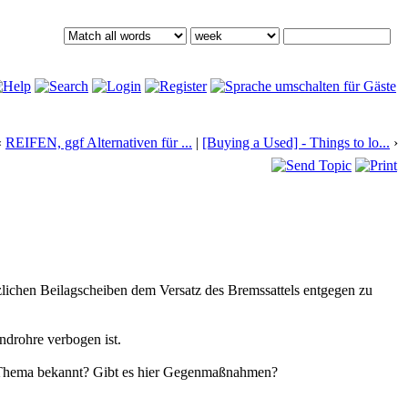
‹
REIFEN, ggf Alternativen für ...
|
[Buying a Used] - Things to lo...
›
ätzlichen Beilagscheiben dem Versatz des Bremssattels entgegen zu
ndrohre verbogen ist.
das Thema bekannt? Gibt es hier Gegenmaßnahmen?