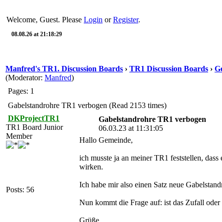
Welcome, Guest. Please
Login
or
Register
.
08.08.26 at 21:18:29
Manfred's TR1. Discussion Boards
›
TR1 Discussion Boards
›
Ge
(Moderator:
Manfred
)
Pages: 1
Gabelstandrohre TR1 verbogen (Read 2153 times)
DKProjectTR1
Gabelstandrohre TR1 verbogen
TR1 Board Junior
06.03.23 at 11:31:05
Member
Hallo Gemeinde,
ich musste ja an meiner TR1 feststellen, dass
wirken.
Ich habe mir also einen Satz neue Gabelstandr
Posts: 56
Nun kommt die Frage auf: ist das Zufall ode
Grüße