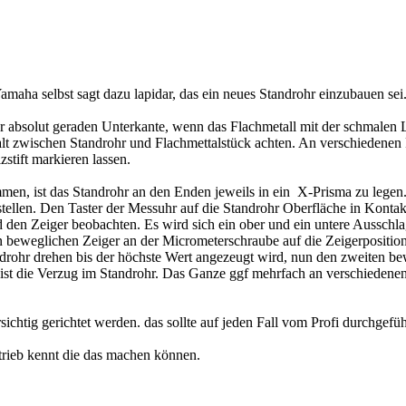
Yamaha selbst sagt dazu lapidar, das ein neues Standrohr einzubauen se
er absolut geraden Unterkante, wenn das Flachmetall mit der schmalen 
lt zwischen Standrohr und Flachmettalstück achten. An verschiedenen 
zstift markieren lassen.
n, ist das Standrohr an den Enden jeweils in ein X-Prisma zu legen. I
stellen. Den Taster der Messuhr auf die Standrohr Oberfläche in Kontak
den Zeiger beobachten. Es wird sich ein ober und ein untere Ausschlag
iden beweglichen Zeiger an der Micrometerschraube auf die Zeigerpositio
androhr drehen bis der höchste Wert angezeugt wird, nun den zweiten be
ist die Verzug im Standrohr. Das Ganze ggf mehrfach an verschiedenen
ichtig gerichtet werden. das sollte auf jeden Fall vom Profi durchgefü
trieb kennt die das machen können.