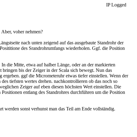
IP Logged
i. Aber, voher nehmen?
Längstseite nach unten zeigend auf das ausgebaute Standrohr der
Posititione des Srandrohrumfangs wiederholen. Ggf. die Position
n die Mitte, etwa auf halber Länge, oder an der markierten
t bringen bis der Zeiger in der Scala sich bewegt. Nun das
 ergeben. ggf die Micrometeruhr etwas tiefer einstellen. Wenn der
n des tiefsten wertes drehen. nachkontrollieren ob das noch so
weglichen Zeiger auf eben diesen höchsten Wert einstellen. Die
 Positionen entlang des Standrohres durchführen um die Position
hrt werden sonst verhunst man das Teil am Ende vollständig.