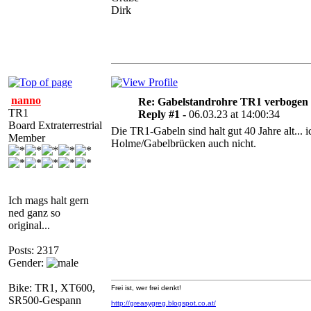
Dirk
nanno
Re: Gabelstandrohre TR1 verbogen
TR1
Reply #1 -
06.03.23 at 14:00:34
Board Extraterrestrial
Die TR1-Gabeln sind halt gut 40 Jahre alt...
Member
Holme/Gabelbrücken auch nicht.
Ich mags halt gern
ned ganz so
original...
Posts: 2317
Gender:
Bike: TR1, XT600,
Frei ist, wer frei denkt!
SR500-Gespann
http://greasygreg.blogspot.co.at/