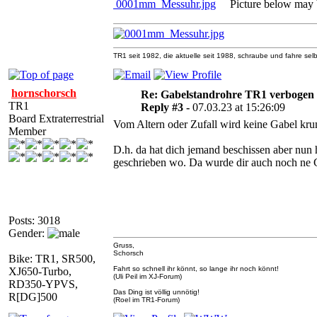
0001mm_Messuhr.jpg
Picture below may be
TR1 seit 1982, die aktuelle seit 1988, schraube und fahre selb
hornschorsch
Re: Gabelstandrohre TR1 verbogen
TR1
Reply #3 -
07.03.23 at 15:26:09
Board Extraterrestrial
Vom Altern oder Zufall wird keine Gabel kr
Member
D.h. da hat dich jemand beschissen aber nun 
geschrieben wo. Da wurde dir auch noch ne 
Posts: 3018
Gender:
Gruss,
Schorsch
Bike: TR1, SR500,
Fahrt so schnell ihr könnt, so lange ihr noch könnt!
XJ650-Turbo,
(Uli Peil im XJ-Forum)
RD350-YPVS,
Das Ding ist völlig unnötig!
R[DG]500
(Roel im TR1-Forum)