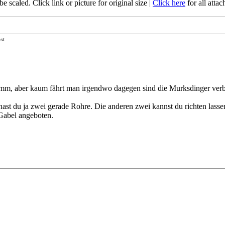
 scaled. Click link or picture for original size
|
Click here
for all atta
st
umm, aber kaum fährt man irgendwo dagegen sind die Murksdinger ver
hast du ja zwei gerade Rohre. Die anderen zwei kannst du richten lass
Gabel angeboten.