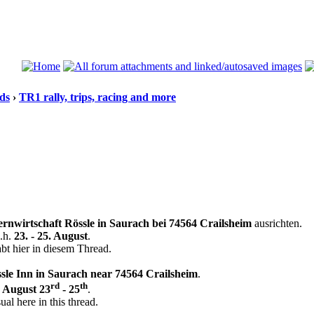
ds
›
TR1 rally, trips, racing and more
rnwirtschaft Rössle in Saurach bei 74564 Crailsheim
ausrichten.
d.h.
23. - 25. August
.
bt hier in diesem Thread.
sle Inn in Saurach near 74564 Crailsheim
.
rd
th
.
August 23
- 25
.
ual here in this thread.