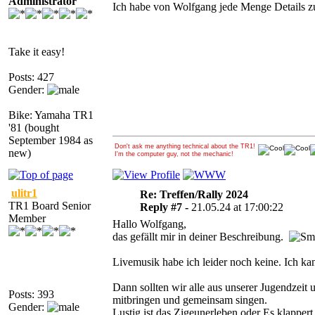
Administrator
Ich habe von Wolfgang jede Menge Details zu
Take it easy!
Posts: 427
Gender:
Bike: Yamaha TR1
'81 (bought
September 1984 as
Don't ask me anything technical about the TR1!
new)
I'm the computer guy, not the mechanic!
ulitr1
Re: Treffen/Rally 2024
TR1 Board Senior
Reply #7 -
21.05.24 at 17:00:22
Member
Hallo Wolfgang,
das gefällt mir in deiner Beschreibung.
Livemusik habe ich leider noch keine. Ich kan
Dann sollten wir alle aus unserer Jugendzeit
Posts: 393
mitbringen und gemeinsam singen.
Gender:
Lustig ist das Zigeunerleben oder Es klappe