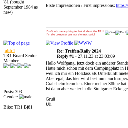
'81 (bought
Erste Impressionen / First impressions:
https:
September 1984 as
new)
Don't ask me anything technical about the TR1!
I'm the computer guy, not the mechanic!
ulitr1
Re: Treffen/Rally 2024
TR1 Board Senior
Reply #1 -
27.11.23 at 23:03:09
Member
Hallo Wolfgang, jetzt doch ein anderer Stand
Hatte mich schon mit dem Campingplatz in H
weil ich mir ein Holzfass als Unterkunft miete
Aber egal, das hier wird bestimmt auch super.
Crailsheim kenn ich. Einer meiner Söhne hat 
Ist dann aber weiter in die Stuttgarter Ecke g
Posts: 393
Gender:
Gruß
Uli
Bike: TR1 Bj81