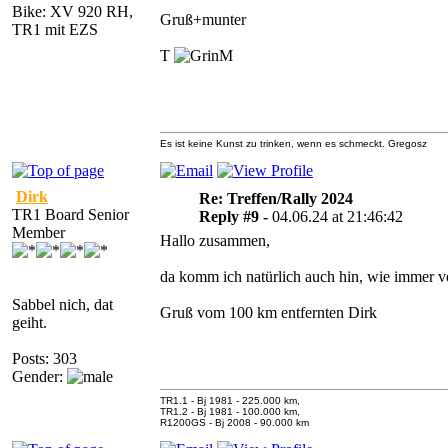
Bike: XV 920 RH,
Gruß+munter
TR1 mit EZS
T
M
Es ist keine Kunst zu trinken, wenn es schmeckt. Gregosz
Dirk
Re: Treffen/Rally 2024
TR1 Board Senior
Reply #9 -
04.06.24 at 21:46:42
Member
Hallo zusammen,
da komm ich natürlich auch hin, wie immer 
Sabbel nich, dat
Gruß vom 100 km entfernten Dirk
geiht.
Posts: 303
Gender:
TR1.1 - Bj 1981 - 225.000 km,
TR1.2 - Bj 1981 - 100.000 km,
R1200GS - Bj 2008 - 90.000 km