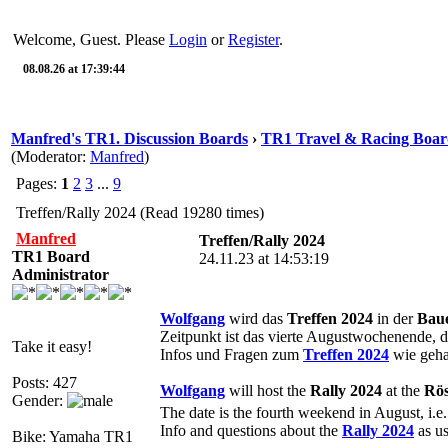
Welcome, Guest. Please
Login
or
Register
.
08.08.26 at 17:39:44
Manfred's TR1. Discussion Boards
›
TR1 Travel & Racing Boar
(Moderator:
Manfred
)
Pages:
1
2
3
...
9
Treffen/Rally 2024 (Read 19280 times)
Manfred
Treffen/Rally 2024
TR1 Board
24.11.23 at 14:53:19
Administrator
Wolfgang
wird das
Treffen 2024
in der
Baue
Zeitpunkt ist das vierte Augustwochenende, 
Take it easy!
Infos und Fragen zum
Treffen 2024
wie geha
Posts: 427
Wolfgang
will host the
Rally 2024
at the
Rös
Gender:
The date is the fourth weekend in August, i.e
Info and questions about the
Rally 2024
as us
Bike: Yamaha TR1