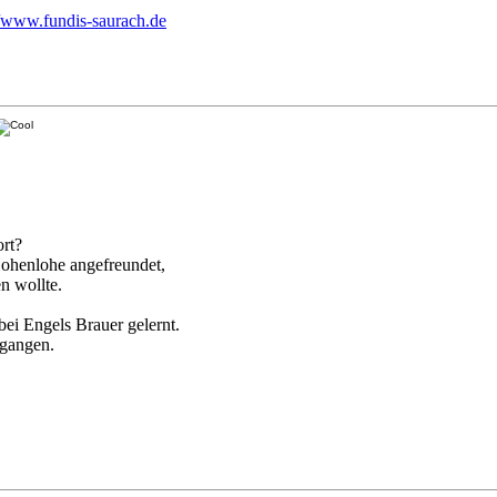
//www.fundis-saurach.de
ort?
ohenlohe angefreundet,
n wollte.
bei Engels Brauer gelernt.
egangen.