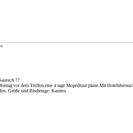
st
 Saurach ??
 Montag vor dem Treffen,eine 4 tage Mopedtour plane.Mit Hotelübernac
ufen. Grüße und Bisdietage Karsten