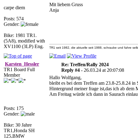
Mit liebem Gruss
carpe diem
Anja
Posts: 574
Gender:
Bike: 1981 TR1.
(5A8), modified with
XV1100 (3LP) Eng.
TR1 seit 1982, die aktuelle seit 1988, schraube und fahre selb
Karsten_Hessler
Re: Treffen/Rally 2024
TR1 Board Full
Reply #4 -
26.03.24 at 20:07:08
Member
Hallo Wolfgang,
bleibt es bei dem Treffen am 23.8-25.8.24 in
Hintergrund meiner frage ist,das ich ab dem
Am Freitag würde ich dann in Saurach einla
Posts: 175
Gender:
Bike: 30 Jahre
TR1,Honda SH
125,BMW