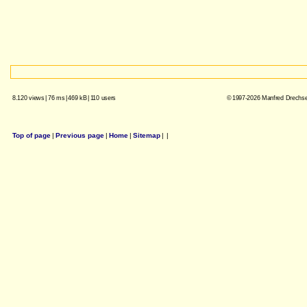
8.120 views
|
76 ms
|
469 kB
|
110 users
© 1997-2026 Manfred Drechsel
Top of page
|
Previous page
|
Home
|
Sitemap
|
|