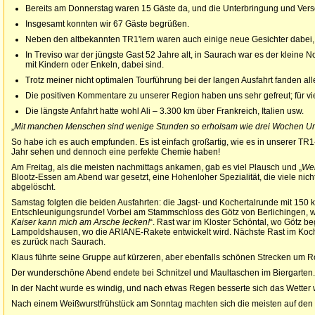
Bereits am Donnerstag waren 15 Gäste da, und die Unterbringung und Verso
Insgesamt konnten wir 67 Gäste begrüßen.
Neben den altbekannten TR1'lern waren auch einige neue Gesichter dabei, 
In Treviso war der jüngste Gast 52 Jahre alt, in Saurach war es der kleine 
mit Kindern oder Enkeln, dabei sind.
Trotz meiner nicht optimalen Tourführung bei der langen Ausfahrt fanden all
Die positiven Kommentare zu unserer Region haben uns sehr gefreut; für v
Die längste Anfahrt hatte wohl Ali – 3.300 km über Frankreich, Italien usw.
„
Mit manchen Menschen sind wenige Stunden so erholsam wie drei Wochen Ur
So habe ich es auch empfunden. Es ist einfach großartig, wie es in unserer TR
Jahr sehen und dennoch eine perfekte Chemie haben!
Am Freitag, als die meisten nachmittags ankamen, gab es viel Plausch und „
We
Blootz-Essen am Abend war gesetzt, eine Hohenloher Spezialität, die viele nic
abgelöscht.
Samstag folgten die beiden Ausfahrten: die Jagst- und Kochertalrunde mit 150 
Entschleunigungsrunde! Vorbei am Stammschloss des Götz von Berlichingen, wo
Kaiser kann mich am Arsche lecken!
“. Rast war im Kloster Schöntal, wo Götz b
Lampoldshausen, wo die ARIANE-Rakete entwickelt wird. Nächste Rast im Koch
es zurück nach Saurach.
Klaus führte seine Gruppe auf kürzeren, aber ebenfalls schönen Strecken um 
Der wunderschöne Abend endete bei Schnitzel und Maultaschen im Biergarten.
In der Nacht wurde es windig, und nach etwas Regen besserte sich das Wetter 
Nach einem Weißwurstfrühstück am Sonntag machten sich die meisten auf den 