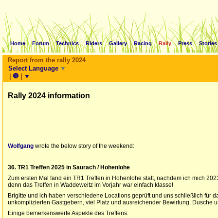
Home
Forum
Technics
Riders
Gallery
Racing
Rally
Press
Stories
Report from the rally 2024
Select Language
▼
|
🛑
|
▼
Rally 2024 information
Wolfgang
wrote the below story of the weekend:
36. TR1 Treffen 2025 in Saurach / Hohenlohe
Zum ersten Mal fand ein TR1 Treffen in Hohenlohe statt, nachdem ich mich 2023 b
denn das Treffen in Waddeweitz im Vorjahr war einfach klasse!
Brigitte und ich haben verschiedene Locations geprüft und uns schließlich für 
unkomplizierten Gastgebern, viel Platz und ausreichender Bewirtung. Dusche 
Einige bemerkenswerte Aspekte des Treffens: