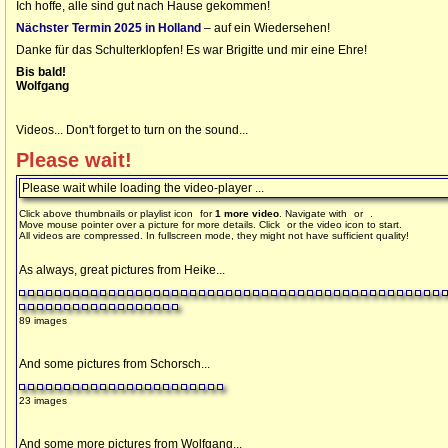
Ich hoffe, alle sind gut nach Hause gekommen!
Nächster Termin 2025 in Holland
– auf ein Wiedersehen!
Danke für das Schulterklopfen! Es war Brigitte und mir eine Ehre!
Bis bald!
Wolfgang
Videos... Don't forget to turn on the sound...
Please wait!
Please wait while loading the video-player ...
Click above thumbnails or playlist icon
for
1 more video
. Navigate with
or
.
Move mouse pointer over a picture for more details. Click
or the video icon to start.
All videos are compressed. In fullscreen mode, they might not have sufficient quality!
As always, great pictures from Heike...
89 images
And some pictures from Schorsch...
23 images
And some more pictures from Wolfgang...