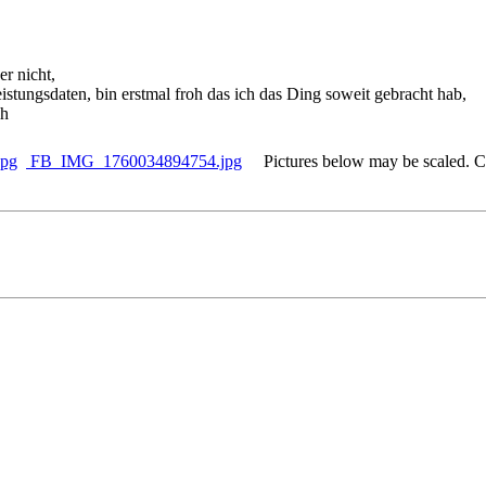
er nicht,
eistungsdaten, bin erstmal froh das ich das Ding soweit gebracht hab,
ph
jpg
FB_IMG_1760034894754.jpg
Pictures below may be scaled. Cli