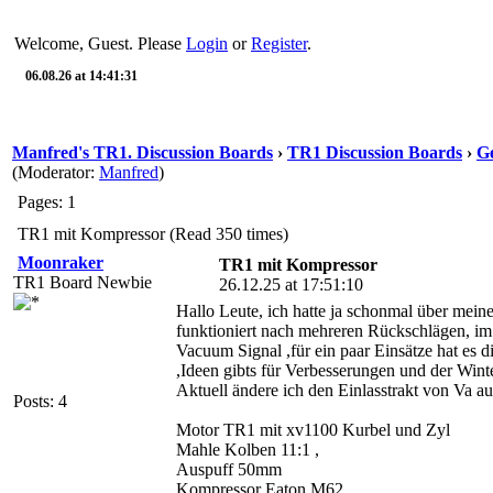
Welcome, Guest. Please
Login
or
Register
.
06.08.26 at 14:41:31
Manfred's TR1. Discussion Boards
›
TR1 Discussion Boards
›
Ge
(Moderator:
Manfred
)
Pages: 1
TR1 mit Kompressor (Read 350 times)
Moonraker
TR1 mit Kompressor
TR1 Board Newbie
26.12.25 at 17:51:10
Hallo Leute, ich hatte ja schonmal über mein
funktioniert nach mehreren Rückschlägen, im g
Vacuum Signal ,für ein paar Einsätze hat es di
,Ideen gibts für Verbesserungen und der Wint
Aktuell ändere ich den Einlasstrakt von Va 
Posts: 4
Motor TR1 mit xv1100 Kurbel und Zyl
Mahle Kolben 11:1 ,
Auspuff 50mm
Kompressor Eaton M62