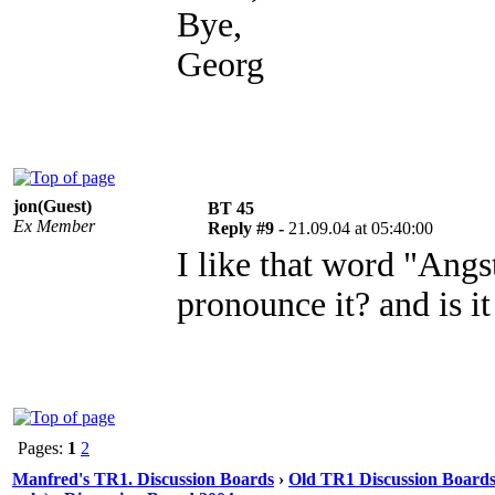
Bye,
Georg
jon(Guest)
BT 45
Ex Member
Reply #9 -
21.09.04 at 05:40:00
I like that word "Ang
pronounce it? and is i
Pages:
1
2
Manfred's TR1. Discussion Boards
›
Old TR1 Discussion Boards