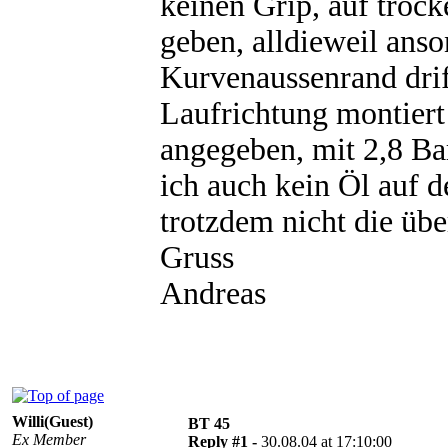
keinen Grip, auf trock
geben, alldieweil anso
Kurvenaussenrand drift
Laufrichtung montiert
angegeben, mit 2,8 Bar
ich auch kein Öl auf d
trotzdem nicht die üb
Gruss
Andreas
Willi(Guest)
BT 45
Ex Member
Reply #1 -
30.08.04 at 17:10:00