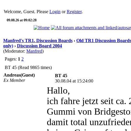
Welcome, Guest. Please
Login
or
Register
.
09.08.26 at 09:02:28
Manfred's TR1. Discussion Boards
›
Old TR1 Discussion Boards
only)
›
Discussion Board 2004
(Moderator:
Manfred
)
Pages:
1
2
BT 45 (Read 9865 times)
Andreas(Guest)
BT 45
Ex Member
30.08.04 at 15:24:00
Hallo,
ich fahre jetzt seit 
Gummi von Bridgeston
damit total unzufriede