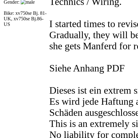
Technics / Wiring.
Gender:
Bike: xv750se Bj. 81-
UK, xv750se Bj.86-
I started times to revi
US
Gradually, they will b
she gets Manferd for r
Siehe Anhang PDF
Dieses ist ein extrem 
Es wird jede Haftung 
Schäden ausgeschloss
This is an extremely s
No liability for comp