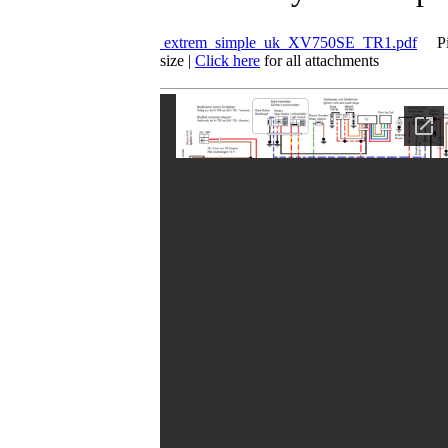
extrem_simple_uk_XV750SE_TR1.pdf
Pi
size
|
Click here
for all attachments