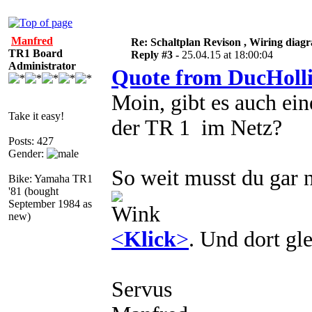
Manfred
Re: Schaltplan Revison , Wiring diag
TR1 Board
Reply #3 -
25.04.15 at 18:00:04
Administrator
Quote from DucHoll
Moin, gibt es auch ei
Take it easy!
der TR 1 im Netz?
Posts: 427
Gender:
So weit musst du gar 
Bike: Yamaha TR1
'81 (bought
September 1984 as
new)
<
Klick
>
. Und dort gle
Servus