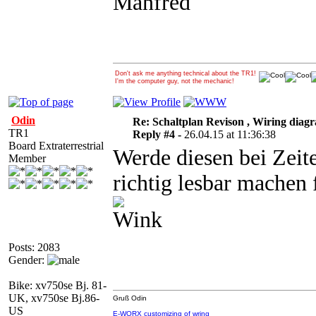
Manfred
Don't ask me anything technical about the TR1!
I'm the computer guy, not the mechanic!
Odin
Re: Schaltplan Revison , Wiring diag
TR1
Reply #4 -
26.04.15 at 11:36:38
Board Extraterrestrial
Werde diesen bei Zeit
Member
richtig lesbar mache
Posts: 2083
Gender:
Bike: xv750se Bj. 81-
UK, xv750se Bj.86-
Gruß Odin
US
E-WORX customizing of wring