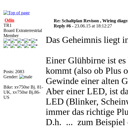
Odin
Re: Schaltplan Revison , Wiring diag
TR1
Reply #6 -
23.06.15 at 18:12:27
Board Extraterrestrial
Member
Das Geheimnis liegt in
Einer Glühbirne ist 
kommt (also ob Plus od
Posts: 2083
Gender:
Gewinde einer alten G
Bike: xv750se Bj. 81-
Aber einer LED, ist d
UK, xv750se Bj.86-
US
LED (Blinker, Scheinw
immer das richtige P
D.h. ... zum Beispiel 