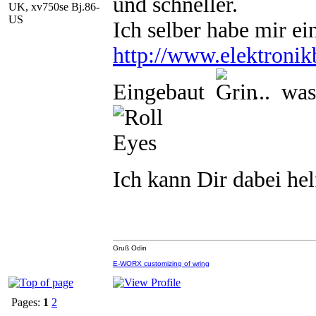
und schneller.
UK, xv750se Bj.86-
US
Ich selber habe mir e
http://www.elektroni
Eingebaut
... was
Ich kann Dir dabei he
Gruß Odin
E-WORX customizing of wring
Pages:
1
2