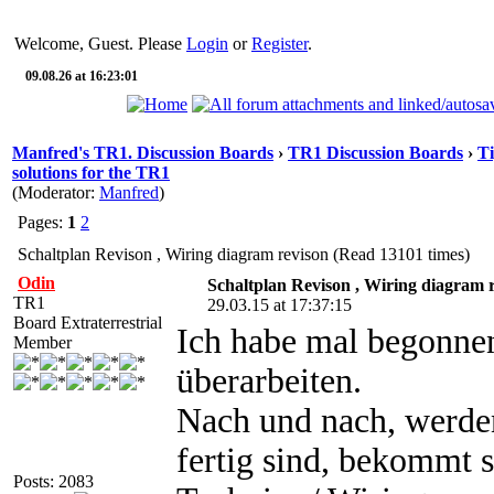
Welcome, Guest. Please
Login
or
Register
.
09.08.26 at 16:23:01
Manfred's TR1. Discussion Boards
›
TR1 Discussion Boards
›
Ti
solutions for the TR1
(Moderator:
Manfred
)
Pages:
1
2
Schaltplan Revison , Wiring diagram revison (Read 13101 times)
Odin
Schaltplan Revison , Wiring diagram 
TR1
29.03.15 at 17:37:15
Board Extraterrestrial
Ich habe mal begonnen
Member
überarbeiten.
Nach und nach, werden
fertig sind, bekommt 
Posts: 2083