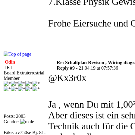
7.Klasse Physik Gewi
Frohe Eiersuche und 
Odin
Re: Schaltplan Revison , Wiring diag
TR1
Reply #9 -
21.04.19 at 07:57:36
Board Extraterrestrial
@Kx3r0x
Member
Ja , wenn Du mit 1,00
Aber dieses ist ein sehr
Posts: 2083
Gender:
Technik auch für die
Bike: xv750se Bj. 81-