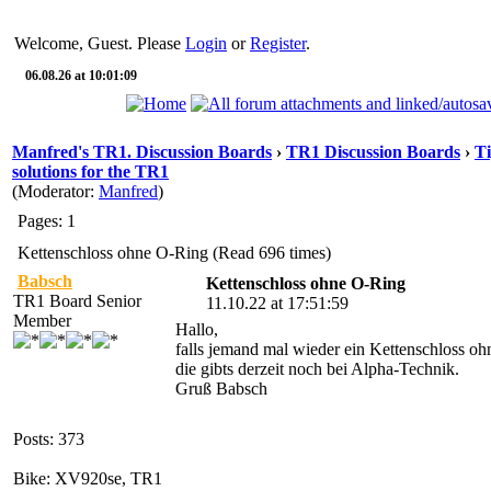
Welcome, Guest. Please
Login
or
Register
.
06.08.26 at 10:01:09
Manfred's TR1. Discussion Boards
›
TR1 Discussion Boards
›
Ti
solutions for the TR1
(Moderator:
Manfred
)
Pages: 1
Kettenschloss ohne O-Ring (Read 696 times)
Babsch
Kettenschloss ohne O-Ring
TR1 Board Senior
11.10.22 at 17:51:59
Member
Hallo,
falls jemand mal wieder ein Kettenschloss oh
die gibts derzeit noch bei Alpha-Technik.
Gruß Babsch
Posts: 373
Bike: XV920se, TR1