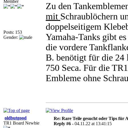
Member
Zu den Tankemblemen 
mit
Schraublöchern u
doppelseitigem Klebeb
Posts: 153
Yamaha-Tanks gibt e
Gender:
die vordere Tankflan
B. benötigt für die 24
750 Seca. Für die TR1
Embleme ohne Schraub
oldbutgood
Re: Rare Teile gesucht oder Tips für A
TR1 Board Newbie
Reply #6 -
04.11.22 at 13:41:15