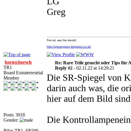
LG
Greg
Frei ist, wer frei denkt!
http://greasygreg.blogspot.co.at/
hornschorsch
Re: Rare Teile gesucht oder Tips für A
TR1
Reply #2 -
02.11.22 at 14:29:21
Board Extraterrestrial
Die SR-Spiegel von Ke
Member
darin auch was, die or
hier auf dem Bild sind
Posts: 3018
Die Kontrollampeneinh
Gender:
Bike: TR1, SR500,