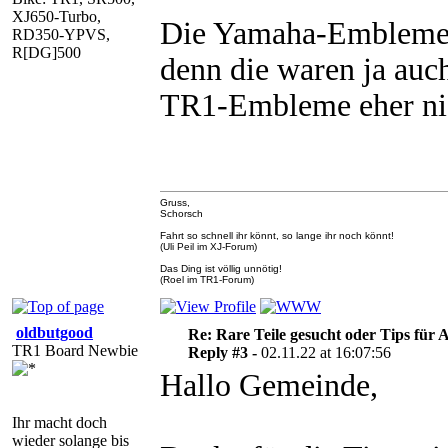
XJ650-Turbo,
Die Yamaha-Embleme g
RD350-YPVS,
R[DG]500
denn die waren ja auc
TR1-Embleme eher ni
Gruss,
Schorsch
Fahrt so schnell ihr könnt, so lange ihr noch könnt!
(Uli Peil im XJ-Forum)
Das Ding ist völlig unnötig!
(Roel im TR1-Forum)
oldbutgood
Re: Rare Teile gesucht oder Tips für A
TR1 Board Newbie
Reply #3 -
02.11.22 at 16:07:56
Hallo Gemeinde,
Ihr macht doch
wieder solange bis