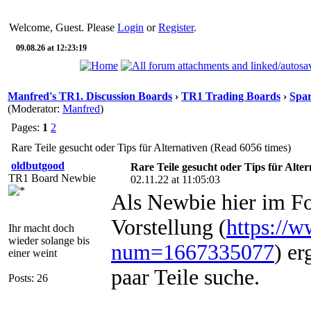
Welcome, Guest. Please
Login
or
Register
.
09.08.26 at 12:23:19
Manfred's TR1. Discussion Boards
›
TR1 Trading Boards
›
Spar
(Moderator:
Manfred
)
Pages:
1
2
Rare Teile gesucht oder Tips für Alternativen (Read 6056 times)
oldbutgood
Rare Teile gesucht oder Tips für Alter
TR1 Board Newbie
02.11.22 at 11:05:03
Als Newbie hier im F
Vorstellung (
https://
Ihr macht doch
wieder solange bis
num=1667335077
) er
einer weint
paar Teile suche.
Posts: 26