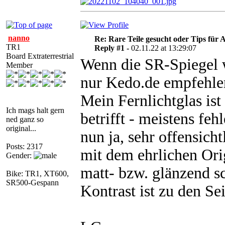
nanno
Re: Rare Teile gesucht oder Tips für A
TR1
Reply #1 -
02.11.22 at 13:29:07
Board Extraterrestrial
Wenn die SR-Spiegel wi
Member
nur Kedo.de empfehlen
Mein Fernlichtglas is
Ich mags halt gern
betrifft - meistens feh
ned ganz so
original...
nun ja, sehr offensic
Posts: 2317
mit dem ehrlichen Ori
Gender:
matt- bzw. glänzend s
Bike: TR1, XT600,
SR500-Gespann
Kontrast ist zu den Se