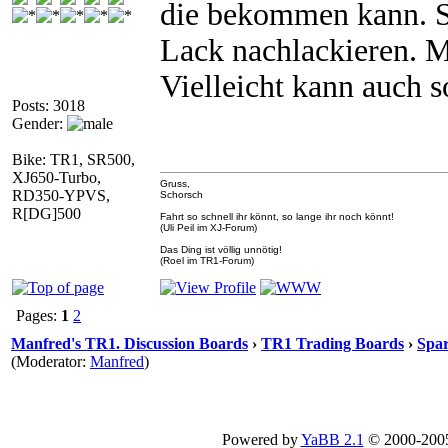
die bekommen kann. S
Lack nachlackieren. M
Vielleicht kann auch 
Posts: 3018
Gender:
Bike: TR1, SR500,
XJ650-Turbo,
Gruss,
RD350-YPVS,
Schorsch
R[DG]500
Fahrt so schnell ihr könnt, so lange ihr noch könnt!
(Uli Peil im XJ-Forum)
Das Ding ist völlig unnötig!
(Roel im TR1-Forum)
Pages:
1
2
Manfred's TR1. Discussion Boards
›
TR1 Trading Boards
›
Spar
(Moderator:
Manfred
)
Powered by
YaBB 2.1
© 2000-200