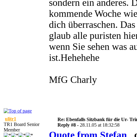
sondern ein anderes. 
kommende Woche wiede
dich überraschen. Das h
glaub alle puristen h
wenn Sie sehen was au
ist.Hehehehe
MfG Charly
ulitr1
Re: Ebenfalls Sitzbank für die Ur- Tri
TR1 Board Senior
Reply #8 -
28.11.05 at 18:32:58
Member
Quote from Stefan
o