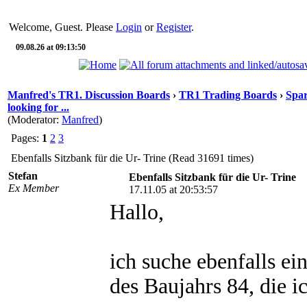
Welcome, Guest. Please
Login
or
Register
.
09.08.26 at 09:13:50
Manfred's TR1. Discussion Boards
›
TR1 Trading Boards
›
Spar
looking for ...
(Moderator:
Manfred
)
Pages:
1
2
3
Ebenfalls Sitzbank für die Ur- Trine (Read 31691 times)
Stefan
Ebenfalls Sitzbank für die Ur- Trine
Ex Member
17.11.05 at 20:53:57
Hallo,
ich suche ebenfalls ein
des Baujahrs 84, die 