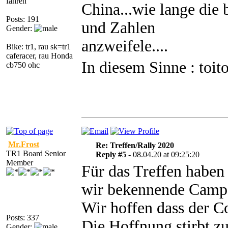
fahren
China...wie lange die
Posts: 191
und Zahlen
Gender:
anzweifele....
Bike: tr1, rau sk=tr1
caferacer, rau Honda
In diesem Sinne : toito
cb750 ohc
Mr.Frost
Re: Treffen/Rally 2020
TR1 Board Senior
Reply #5 -
08.04.20 at 09:25:20
Member
Für das Treffen haben
wir bekennende Camper
Wir hoffen dass der Co
Posts: 337
Die Hoffnung stirbt zu
Gender: