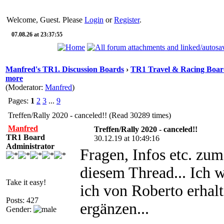
Welcome, Guest. Please
Login
or
Register
.
07.08.26 at 23:37:55
Manfred's TR1. Discussion Boards
›
TR1 Travel & Racing Boar
more
(Moderator:
Manfred
)
Pages:
1
2
3
...
9
Treffen/Rally 2020 - canceled!! (Read 30289 times)
Manfred
Treffen/Rally 2020 - canceled!!
TR1 Board
30.12.19 at 10:49:16
Administrator
Fragen, Infos etc. zu
diesem Thread... Ich w
Take it easy!
ich von Roberto erhalt
Posts: 427
ergänzen...
Gender: