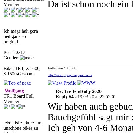
Da ist schon noch ein b
Member
Ich mags halt gern
ned ganz so
original...
Posts: 2317
Gender:
Bike: TR1, XT600,
Frei ist, wer frei denkt!
SR500-Gespann
http://greasygreg.blogspot.co.at/
Wolfgang
Re: Treffen/Rally 2020
TR1 Board Full
Reply #4 -
19.03.20 at 22:52:01
Member
Wir haben auch gebuch
Bauchgefühl sagt mir :
leben ist zu kurz um
Ich geh von 4-6 Monat
unschöne bikes zu