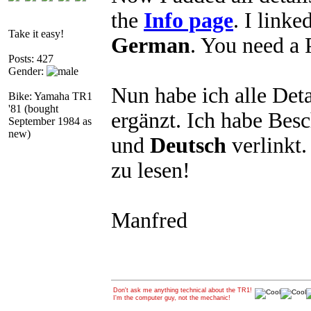
the
Info page
. I linke
Take it easy!
German
. You need a 
Posts: 427
Gender:
Nun habe ich alle Det
Bike: Yamaha TR1
'81 (bought
ergänzt. Ich habe Bes
September 1984 as
new)
und
Deutsch
verlinkt
zu lesen!
Manfred
Don't ask me anything technical about the TR1!
I'm the computer guy, not the mechanic!