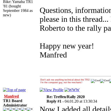
Bike: Yamaha TR1
'81 (bought
Questions, information
September 1984 as
new)
please in this thread..
Roberto to the rally pa
Happy new year!
Manfred
Don't ask me anything technical about the TR1!
I'm the computer guy, not the mechanic!
Manfred
Re: Treffen/Rally 2020
TR1 Board
Reply #1 -
04.01.20 at 13:30:34
Administrator
Now I added all detail