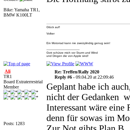
Bike: Yamaha TR1,
BMW K100LT
Glück auf!
Volker
Ein Motorrad kann nie zweizylindrig genug sein!
--------------------------------------
Gott schütze mich vor Sturm und Wind
und Dingen die von Apple sind!
Ali
Re: Treffen/Rally 2020
TR1
Reply #6 -
09.04.20 at 22:09:46
Board Extraterrestrial
Geplant habe ich auch
Member
nicht der Gedanken w
Interessant wäre ein
denn für sowas im Mom
Posts: 1283
Zur Not gibts Plan B ,