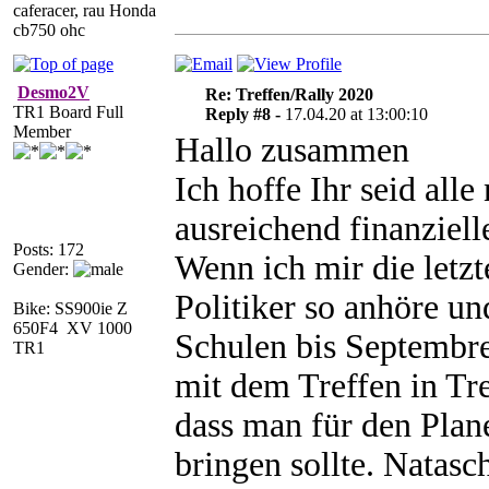
caferacer, rau Honda
cb750 ohc
Desmo2V
Re: Treffen/Rally 2020
TR1 Board Full
Reply #8 -
17.04.20 at 13:00:10
Member
Hallo zusammen
Ich hoffe Ihr seid all
ausreichend finanziell
Posts: 172
Wenn ich mir die letz
Gender:
Politiker so anhöre un
Bike: SS900ie Z
650F4 XV 1000
Schulen bis Septembre 
TR1
mit dem Treffen in Tre
dass man für den Plane
bringen sollte. Natasc