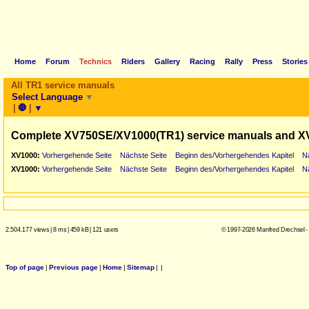
Home
Forum
Technics
Riders
Gallery
Racing
Rally
Press
Stories
All TR1 service manuals
Select Language
▼
|
🛑
|
▼
Complete XV750SE/XV1000(TR1) service manuals and X
XV1000:
Vorhergehende Seite
Nächste Seite
Beginn des/Vorhergehendes Kapitel
N
XV1000:
Vorhergehende Seite
Nächste Seite
Beginn des/Vorhergehendes Kapitel
N
2.504.177 views
|
8 ms
|
459 kB
|
121 users
© 1997-2026 Manfred Drechsel -
Top of page
|
Previous page
|
Home
|
Sitemap
|
|