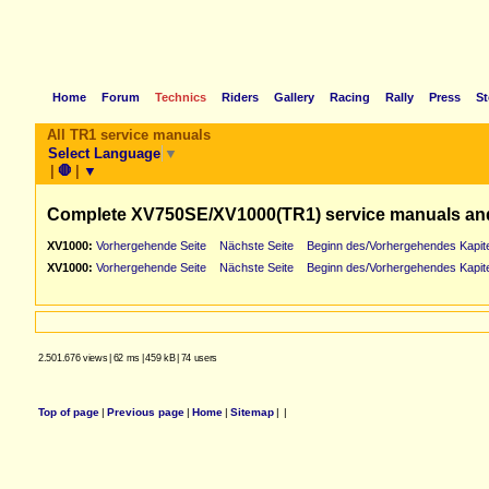
Home
Forum
Technics
Riders
Gallery
Racing
Rally
Press
St
All TR1 service manuals
Select Language
▼
|
🛑
|
▼
Complete XV750SE/XV1000(TR1) service manuals an
XV1000:
Vorhergehende Seite
Nächste Seite
Beginn des/Vorhergehendes Kapite
XV1000:
Vorhergehende Seite
Nächste Seite
Beginn des/Vorhergehendes Kapite
2.501.676 views
|
62 ms
|
459 kB
|
74 users
Top of page
|
Previous page
|
Home
|
Sitemap
|
|