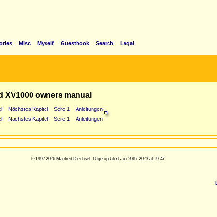
ories
Misc
Myself
Guestbook
Search
Legal
d XV1000 owners manual
l
Nächstes Kapitel
Seite 1
Anleitungen
l
Nächstes Kapitel
Seite 1
Anleitungen
© 1997-2026 Manfred Drechsel - Page updated Jun 20th, 2023 at 19:47