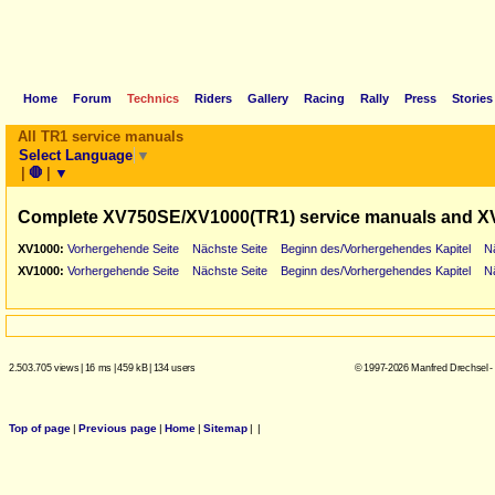
Home
Forum
Technics
Riders
Gallery
Racing
Rally
Press
Stories
All TR1 service manuals
Select Language
▼
|
🛑
|
▼
Complete XV750SE/XV1000(TR1) service manuals and X
XV1000:
Vorhergehende Seite
Nächste Seite
Beginn des/Vorhergehendes Kapitel
N
XV1000:
Vorhergehende Seite
Nächste Seite
Beginn des/Vorhergehendes Kapitel
N
2.503.705 views
|
16 ms
|
459 kB
|
134 users
© 1997-2026 Manfred Drechsel -
Top of page
|
Previous page
|
Home
|
Sitemap
|
|