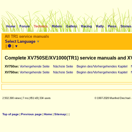
Home
Forum
Technics
Riders
Gallery
Racing
Rally
Press
Stories
All TR1 service manuals
Select Language
▼
|
🛑
|
▼
Complete XV750SE/XV1000(TR1) service manuals and X
XV750se:
Vorhergehende Seite
Nächste Seite
Beginn des/Vorhergehendes Kapitel
XV750se:
Vorhergehende Seite
Nächste Seite
Beginn des/Vorhergehendes Kapitel
2.502.390 views
|
7 ms
|
651 kB
|
334 users
© 1997-2026 Manfred Drechsel -
Top of page
|
Previous page
|
Home
|
Sitemap
|
|