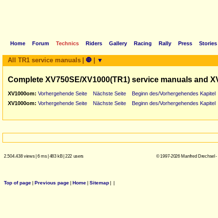
Home
Forum
Technics
Riders
Gallery
Racing
Rally
Press
Stories
All TR1 service manuals
|
🛑
|
▼
Complete XV750SE/XV1000(TR1) service manuals and X
XV1000om:
Vorhergehende Seite
Nächste Seite
Beginn des/Vorhergehendes Kapitel
XV1000om:
Vorhergehende Seite
Nächste Seite
Beginn des/Vorhergehendes Kapitel
2.504.438 views
|
6 ms
|
483 kB
|
222 users
© 1997-2026 Manfred Drechsel -
Top of page
|
Previous page
|
Home
|
Sitemap
|
|