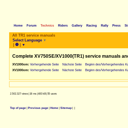
Home
Forum
Technics
Riders
Gallery
Racing
Rally
Press
St
All TR1 service manuals
Select Language
▼
|
🛑
|
▼
Complete XV750SE/XV1000(TR1) service manuals an
XV1000om:
Vorhergehende Seite
Nächste Seite
Beginn des/Vorhergehendes Ka
XV1000om:
Vorhergehende Seite
Nächste Seite
Beginn des/Vorhergehendes Ka
2.502.327 views
|
16 ms
|
483 kB
|
55 users
Top of page
|
Previous page
|
Home
|
Sitemap
|
|