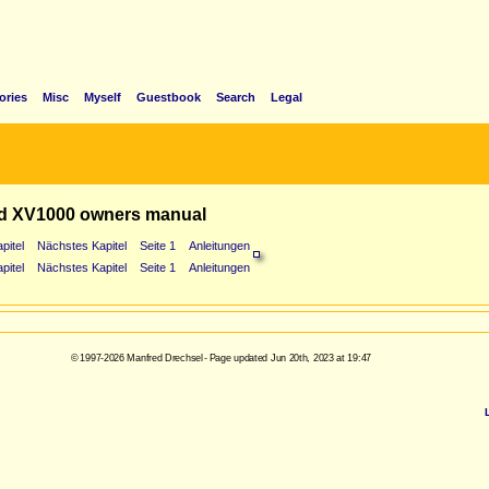
ories
Misc
Myself
Guestbook
Search
Legal
d XV1000 owners manual
pitel
Nächstes Kapitel
Seite 1
Anleitungen
pitel
Nächstes Kapitel
Seite 1
Anleitungen
© 1997-2026 Manfred Drechsel - Page updated Jun 20th, 2023 at 19:47