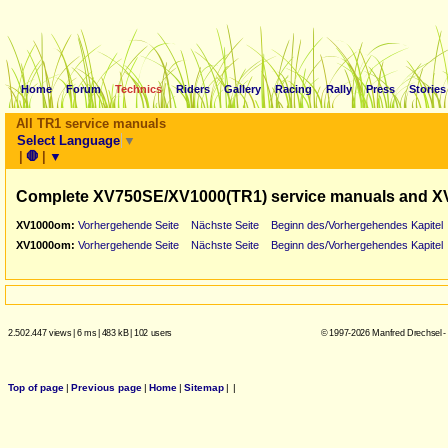
Home
Forum
Technics
Riders
Gallery
Racing
Rally
Press
Stories
All TR1 service manuals
Select Language
▼
|
🛑
|
▼
Complete XV750SE/XV1000(TR1) service manuals and X
XV1000om:
Vorhergehende Seite
Nächste Seite
Beginn des/Vorhergehendes Kapitel
XV1000om:
Vorhergehende Seite
Nächste Seite
Beginn des/Vorhergehendes Kapitel
2.502.447 views
|
6 ms
|
483 kB
|
102 users
© 1997-2026 Manfred Drechsel -
Top of page
|
Previous page
|
Home
|
Sitemap
|
|